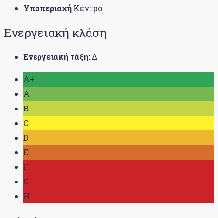
Υποπεριοχή
Κέντρο
Ενεργειακή κλάση
Ενεργειακή τάξη:
Δ
A+
A
B
C
D
E
F
G
H