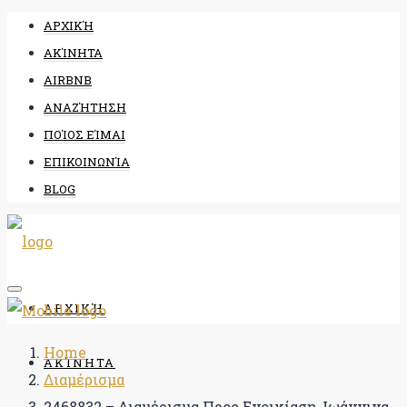
ΑΡΧΙΚΉ
ΑΚΊΝΗΤΑ
AIRBNB
ΑΝΑΖΉΤΗΣΗ
ΠΟΊΟΣ ΕΊΜΑΙ
ΕΠΙΚΟΙΝΩΝΊΑ
BLOG
ΑΡΧΙΚΉ
Home
ΑΚΊΝΗΤΑ
Διαμέρισμα
2468832 – Διαμέρισμα Προς Ενοικίαση, Ιωάννινα,