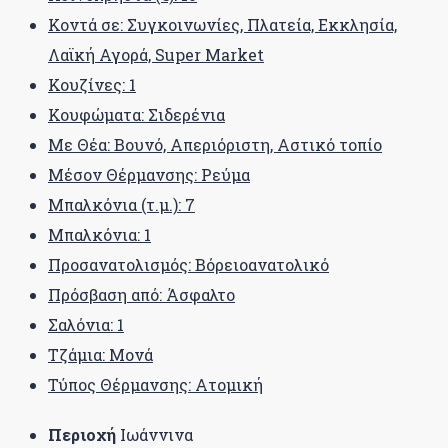
Κοντά σε: Συγκοινωνίες, Πλατεία, Εκκλησία,
Λαϊκή Αγορά, Super Market
Κουζίνες: 1
Κουφώματα: Σιδερένια
Με Θέα: Βουνό, Απεριόριστη, Αστικό τοπίο
Μέσον Θέρμανσης: Ρεύμα
Μπαλκόνια (τ.μ.): 7
Μπαλκόνια: 1
Προσανατολισμός: Βόρειοανατολικό
Πρόσβαση από: Άσφαλτο
Σαλόνια: 1
Τζάμια: Μονά
Τύπος Θέρμανσης: Ατομική
Περιοχή
Ιωάννινα