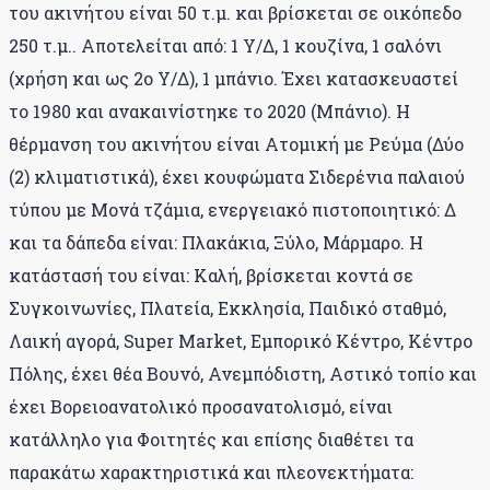
του ακινήτου είναι 50 τ.μ. και βρίσκεται σε οικόπεδο
250 τ.μ.. Αποτελείται από: 1 Υ/Δ, 1 κουζίνα, 1 σαλόνι
(χρήση και ως 2ο Υ/Δ), 1 μπάνιο. Έχει κατασκευαστεί
το 1980 και ανακαινίστηκε το 2020 (Μπάνιο). Η
θέρμανση του ακινήτου είναι Ατομική με Ρεύμα (Δύο
(2) κλιματιστικά), έχει κουφώματα Σιδερένια παλαιού
τύπου με Μονά τζάμια, ενεργειακό πιστοποιητικό: Δ
και τα δάπεδα είναι: Πλακάκια, Ξύλο, Μάρμαρο. Η
κατάστασή του είναι: Καλή, βρίσκεται κοντά σε
Συγκοινωνίες, Πλατεία, Εκκλησία, Παιδικό σταθμό,
Λαική αγορά, Super Market, Εμπορικό Κέντρο, Κέντρο
Πόλης, έχει θέα Βουνό, Ανεμπόδιστη, Αστικό τοπίο και
έχει Βορειοανατολικό προσανατολισμό, είναι
κατάλληλο για Φοιτητές και επίσης διαθέτει τα
παρακάτω χαρακτηριστικά και πλεονεκτήματα: