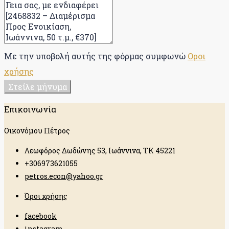
Με την υποβολή αυτής της φόρμας συμφωνώ
Οροι
χρήσης
Στείλε μήνυμα
Επικοινωνία
Οικονόμου Πέτρος
Λεωφόρος Δωδώνης 53, Ιωάννινα, ΤΚ 45221
+306973621055
petros.econ@yahoo.gr
Όροι χρήσης
facebook
instagram