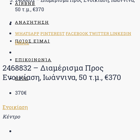
AIRBNB
50 τ.μ., €370
ΑΝΑΖΉΤΗΣΗ
WHATSAPP
PINTEREST
FACEBOOK
TWITTER
LINKEDIN
ΠΟΊΟΣ ΕΊΜΑΙ
EMAIL
ΕΠΙΚΟΙΝΩΝΊΑ
2468832 – Διαμέρισμα Προς
Ενοικίαση, Ιωάννινα, 50 τ.μ., €370
BLOG
370€
Ενοικίαση
Κέντρο