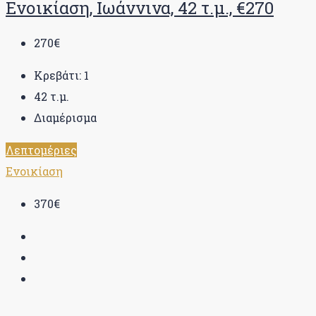
Ενοικίαση, Ιωάννινα, 42 τ.μ., €270
270€
Κρεβάτι:
1
42
τ.μ.
Διαμέρισμα
Λεπτομέριες
Ενοικίαση
370€