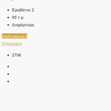
Κρεβάτια:
2
95
τ.μ.
Διαμέρισμα
Λεπτομέριες
Ενοικίαση
270€