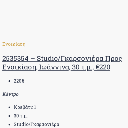
Ενοικίαση
2535354 – Studio/Γκαρσονιέρα Προς
Ενοικίαση, Ιωάννινα, 30 τ.μ., €220
220€
Κέντρο
Κρεβάτι:
1
30
τ.μ.
Studio/Γκαρσονιέρα