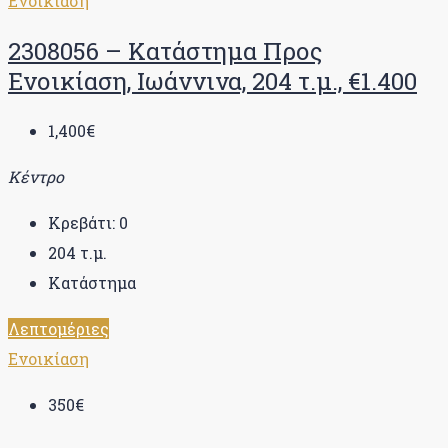
Ενοικίαση
2308056 – Κατάστημα Προς
Ενοικίαση, Ιωάννινα, 204 τ.μ., €1.400
1,400€
Κέντρο
Κρεβάτι:
0
204
τ.μ.
Κατάστημα
Λεπτομέριες
Ενοικίαση
350€