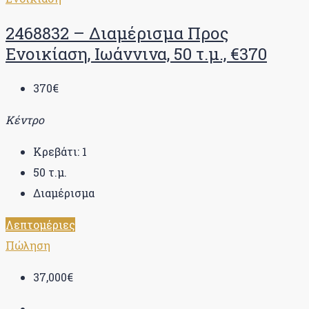
2468832 – Διαμέρισμα Προς
Ενοικίαση, Ιωάννινα, 50 τ.μ., €370
370€
Κέντρο
Κρεβάτι:
1
50
τ.μ.
Διαμέρισμα
Λεπτομέριες
Πώληση
37,000€