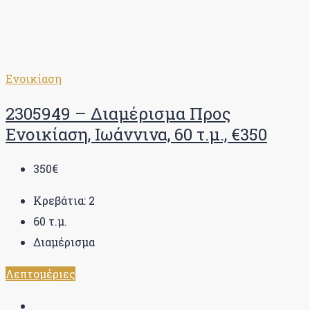
Ενοικίαση
2305949 – Διαμέρισμα Προς
Ενοικίαση, Ιωάννινα, 60 τ.μ., €350
350€
Κρεβάτια:
2
60
τ.μ.
Διαμέρισμα
Λεπτομέριες