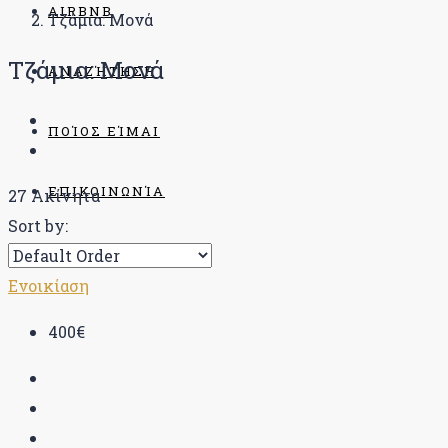
AIRBNB
Τζάμια: Μονά
Τζάμια: Μονά
ΑΝΑΖΉΤΗΣΗ
ΠΟΊΟΣ ΕΊΜΑΙ
ΕΠΙΚΟΙΝΩΝΊΑ
27 Ακίνητα
Sort by:
BLOG
Ενοικίαση
400€