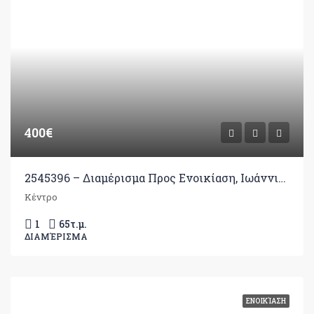
400€
2545396 – Διαμέρισμα Προς Ενοικίαση, Ιωάννινα, 65 τ.μ., €400
Κέντρο
1
65
τ.μ.
ΔΙΑΜΈΡΙΣΜΑ
ΕΝΟΙΚΊΑΣΗ