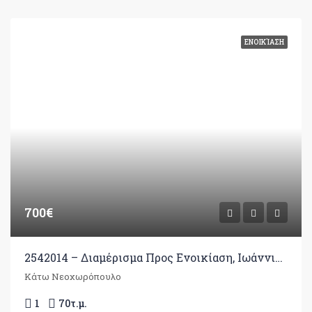
ΕΝΟΙΚΊΑΣΗ
700€
2542014 – Διαμέρισμα Προς Ενοικίαση, Ιωάννινα, 70 τ.μ., €700
Κάτω Νεοχωρόπουλο
1
70
τ.μ.