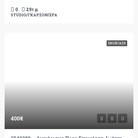
0
29
τ.μ.
STUDIO/ΓΚΑΡΣΟΝΙΈΡΑ
ΕΝΟΙΚΊΑΣΗ
400€