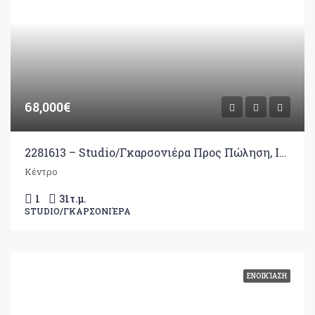
68,000€
2281613 – Studio/Γκαρσονιέρα Προς Πώληση, Ιωάννινα, 31 τ.μ., €68.000
Κέντρο
1
31
τ.μ.
STUDIO/ΓΚΑΡΣΟΝΙΈΡΑ
ΕΝΟΙΚΊΑΣΗ