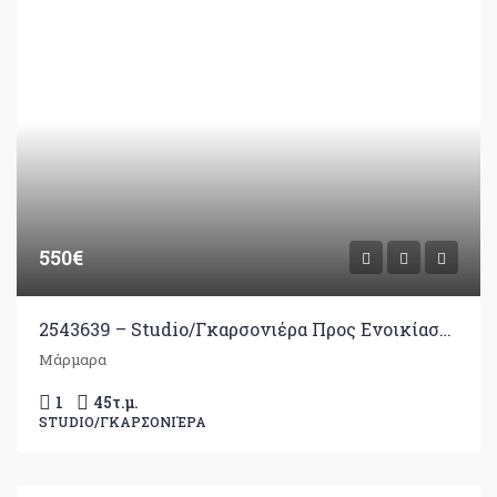
550€
2543639 – Studio/Γκαρσονιέρα Προς Ενοικίαση, Ιωάννινα, 45 τ.μ., €550
Μάρμαρα
1
45
τ.μ.
STUDIO/ΓΚΑΡΣΟΝΙΈΡΑ