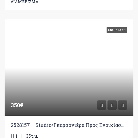
ΔΙΑΜΈΡΙΣΜΑ
ΕΝΟΙΚΊΑΣΗ
350€
2528157 – Studio/Γκαρσονιέρα Προς Ενοικίαση, Ιωάννινα, 35 τ.μ., €350
1
35
τ.μ.