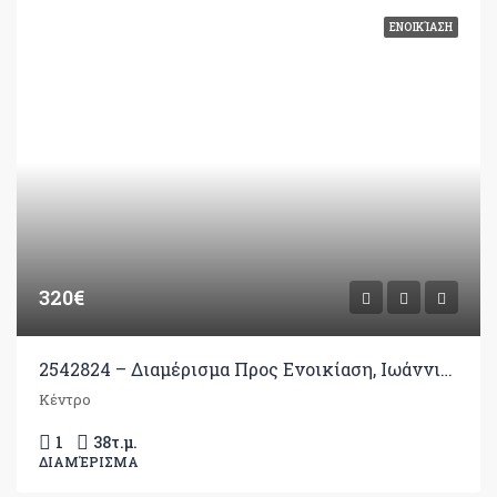
ΕΝΟΙΚΊΑΣΗ
320€
2542824 – Διαμέρισμα Προς Ενοικίαση, Ιωάννινα, 38 τ.μ., €320
Κέντρο
1
38
τ.μ.
ΔΙΑΜΈΡΙΣΜΑ