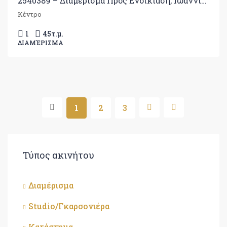
2540389 – Διαμέρισμα Προς Ενοικίαση, Ιωάννινα, 45 τ.μ., €400
Κέντρο
1
45
τ.μ.
ΔΙΑΜΈΡΙΣΜΑ
1
2
3
Τύπος ακινήτου
Διαμέρισμα
Studio/Γκαρσονιέρα
Κατάστημα