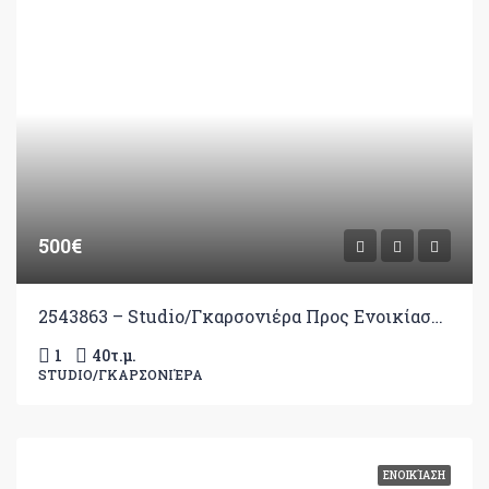
500€
2543863 – Studio/Γκαρσονιέρα Προς Ενοικίαση, Ιωάννινα, 40 τ.μ., €500
1
40
τ.μ.
STUDIO/ΓΚΑΡΣΟΝΙΈΡΑ
ΕΝΟΙΚΊΑΣΗ