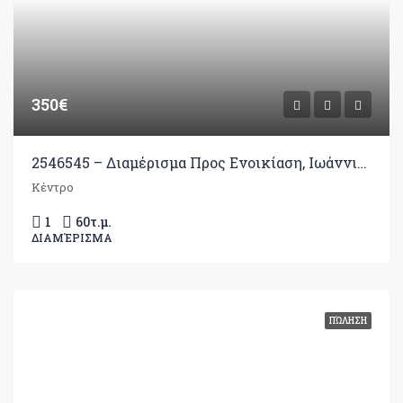
350€
2546545 – Διαμέρισμα Προς Ενοικίαση, Ιωάννινα, 60 τ.μ., €350
Κέντρο
1
60
τ.μ.
ΔΙΑΜΈΡΙΣΜΑ
ΠΏΛΗΣΗ