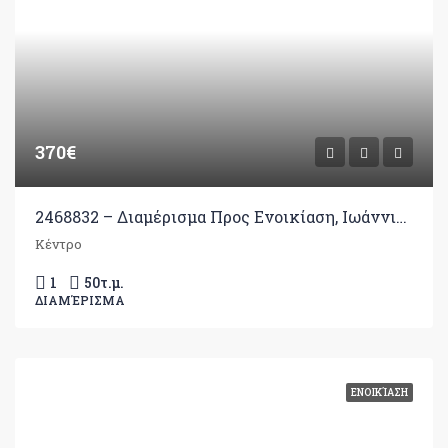
370€
2468832 – Διαμέρισμα Προς Ενοικίαση, Ιωάννινα, 50 τ.μ., €370
Κέντρο
1
50
τ.μ.
ΔΙΑΜΈΡΙΣΜΑ
ΕΝΟΙΚΊΑΣΗ