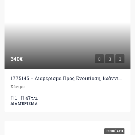
340€
1775145 – Διαμέρισμα Προς Ενοικίαση, Ιωάννινα, 47 τ.μ., €340
Κέντρο
1
47
τ.μ.
ΔΙΑΜΈΡΙΣΜΑ
ΕΝΟΙΚΊΑΣΗ