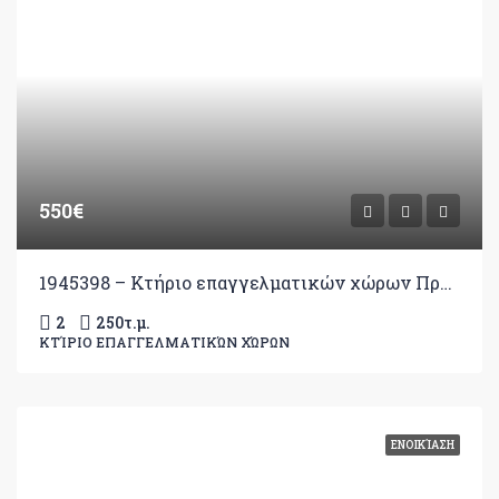
550€
1945398 – Κτήριο επαγγελματικών χώρων Προς Ενοικίαση, Ανατολή, 250 τ.μ., €550
2
250
τ.μ.
ΚΤΊΡΙΟ ΕΠΑΓΓΕΛΜΑΤΙΚΏΝ ΧΏΡΩΝ
ΕΝΟΙΚΊΑΣΗ