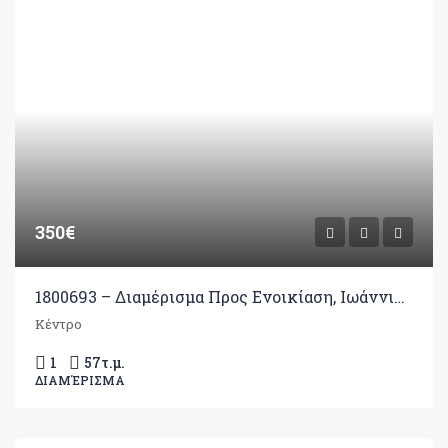
350€
1800693 – Διαμέρισμα Προς Ενοικίαση, Ιωάννινα, 57 τ.μ., €350
Κέντρο
1
57
τ.μ.
ΔΙΑΜΈΡΙΣΜΑ