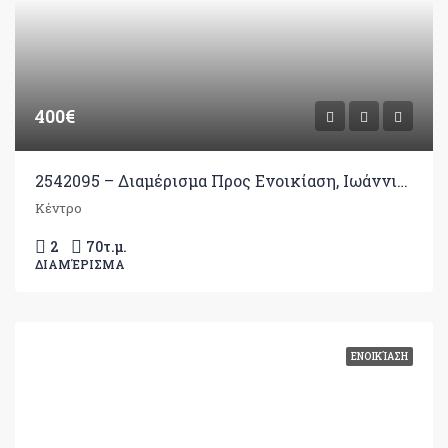
400€
2542095 – Διαμέρισμα Προς Ενοικίαση, Ιωάννινα, 70 τ.μ., €400
Κέντρο
2
70
τ.μ.
ΔΙΑΜΈΡΙΣΜΑ
ΕΝΟΙΚΊΑΣΗ