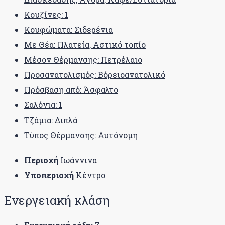
Κουζίνες: 1
Κουφώματα: Σιδερένια
Με Θέα: Πλατεία, Αστικό τοπίο
Μέσον Θέρμανσης: Πετρέλαιο
Προσανατολισμός: Βόρειοανατολικό
Πρόσβαση από: Άσφαλτο
Σαλόνια: 1
Τζάμια: Διπλά
Τύπος Θέρμανσης: Αυτόνομη
Περιοχή
Ιωάννινα
Υποπεριοχή
Κέντρο
Ενεργειακή κλάση