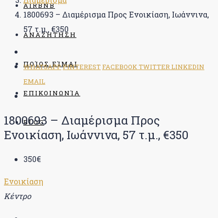
AIRBNB
1800693 – Διαμέρισμα Προς Ενοικίαση, Ιωάννινα,
57 τ.μ., €350
ΑΝΑΖΉΤΗΣΗ
ΠΟΊΟΣ ΕΊΜΑΙ
WHATSAPP
PINTEREST
FACEBOOK
TWITTER
LINKEDIN
EMAIL
ΕΠΙΚΟΙΝΩΝΊΑ
1800693 – Διαμέρισμα Προς
BLOG
Ενοικίαση, Ιωάννινα, 57 τ.μ., €350
350€
Ενοικίαση
Κέντρο