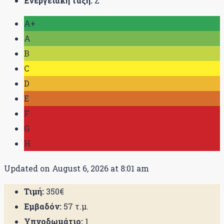
Ενεργειακή τάξη:
Ζ
A+
A
B
C
D
E
F
G
H
Updated on August 6, 2026 at 8:01 am
Τιμή:
350€
Εμβαδόν:
57 τ.μ.
Υπνοδωμάτιο:
1