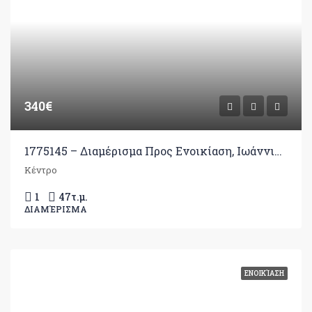
340€
1775145 – Διαμέρισμα Προς Ενοικίαση, Ιωάννινα, 47 τ.μ., €340
Κέντρο
1
47
τ.μ.
ΔΙΑΜΈΡΙΣΜΑ
ΕΝΟΙΚΊΑΣΗ