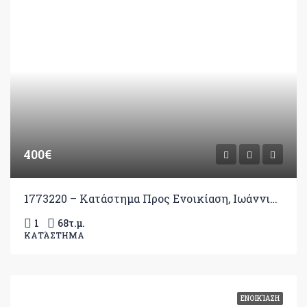
400€
1773220 – Κατάστημα Προς Ενοικίαση, Ιωάννινα, 68 τ.μ., €400
1
68
τ.μ.
ΚΑΤΆΣΤΗΜΑ
ΕΝΟΙΚΊΑΣΗ