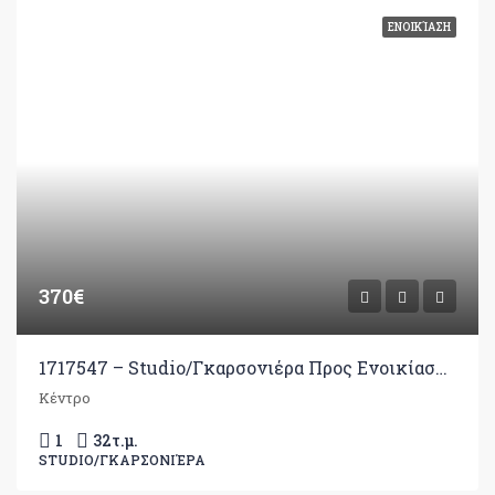
ΕΝΟΙΚΊΑΣΗ
370€
1717547 – Studio/Γκαρσονιέρα Προς Ενοικίαση, Ιωάννινα, 32 τ.μ., €370
Κέντρο
1
32
τ.μ.
STUDIO/ΓΚΑΡΣΟΝΙΈΡΑ