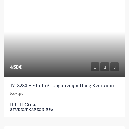
450€
1718283 – Studio/Γκαρσονιέρα Προς Ενοικίαση, Ιωάννινα, 43 τ.μ., €450
Κέντρο
1
43
τ.μ.
STUDIO/ΓΚΑΡΣΟΝΙΈΡΑ