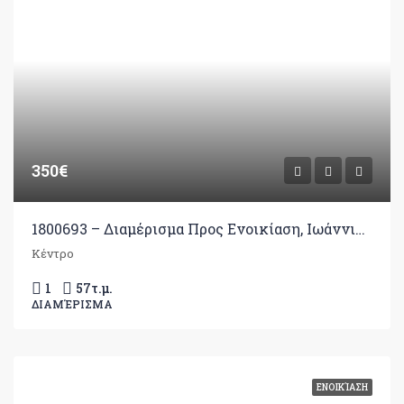
350€
1800693 – Διαμέρισμα Προς Ενοικίαση, Ιωάννινα, 57 τ.μ., €350
Κέντρο
1
57
τ.μ.
ΔΙΑΜΈΡΙΣΜΑ
ΕΝΟΙΚΊΑΣΗ