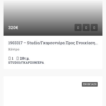
320€
1903317 – Studio/Γκαρσονιέρα Προς Ενοικίαση, Ιωάννινα, 28 τ.μ., €320
Κέντρο
1
28
τ.μ.
STUDIO/ΓΚΑΡΣΟΝΙΈΡΑ
ΕΝΟΙΚΊΑΣΗ