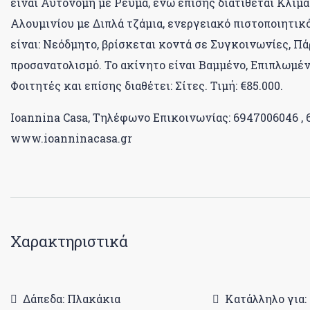
είναι Αυτόνομη με Ρεύμα, ενώ επίσης διατίθεται Κλι
Αλουμινίου με Διπλά τζάμια, ενεργειακό πιστοποιητικό
είναι: Νεόδμητο, βρίσκεται κοντά σε Συγκοινωνίες, Πά
προσανατολισμό. Το ακίνητο είναι Βαμμένο, Επιπλωμένο
Φοιτητές και επίσης διαθέτει: Σίτες. Τιμή: €85.000.
Ioannina Casa, Τηλέφωνο Επικοινωνίας: 6947006046 , 6
www.ioanninacasa.gr
Χαρακτηριστικά
Δάπεδα: Πλακάκια
Κατάλληλο για: