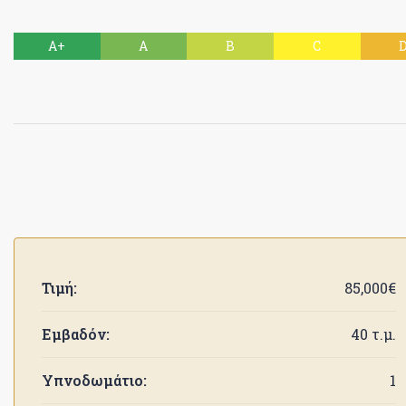
A+
A
B
C
Τιμή:
85,000€
Εμβαδόν:
40 τ.μ.
Υπνοδωμάτιο:
1