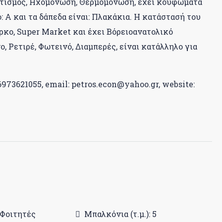
ματισμός, Ηχομόνωση, Θερμομόνωση, έχει κουφώματα
: Α και τα δάπεδα είναι: Πλακάκια. Η κατάστασή του
ρκο, Super Market και έχει Βόρειοανατολικό
, Ρετιρέ, Φωτεινό, Διαμπερές, είναι κατάλληλο για
973621055, email: petros.econ@yahoo.gr, website:
 Φοιτητές
Μπαλκόνια (τ.μ.): 5