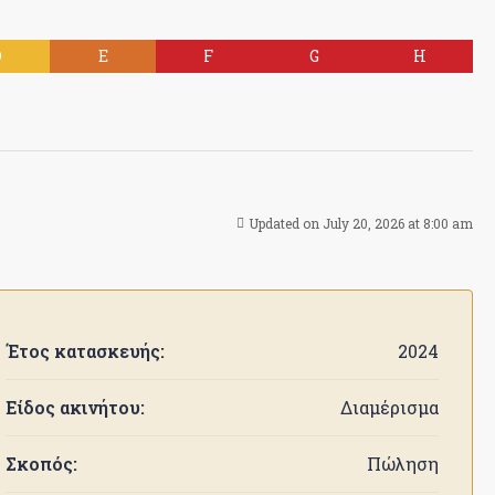
D
E
F
G
H
Updated on July 20, 2026 at 8:00 am
Έτος κατασκευής:
2024
Είδος ακινήτου:
Διαμέρισμα
Σκοπός:
Πώληση