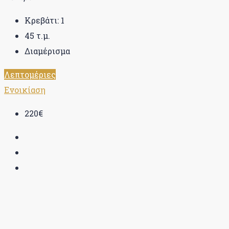
Κρεβάτι:
1
45
τ.μ.
Διαμέρισμα
Λεπτομέριες
Ενοικίαση
220€