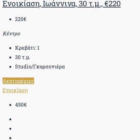
Ενοικίαση, Ιωάννινα, 30 τ.μ., €220
220€
Κέντρο
Κρεβάτι:
1
30
τ.μ.
Studio/Γκαρσονιέρα
Λεπτομέριες
Ενοικίαση
450€