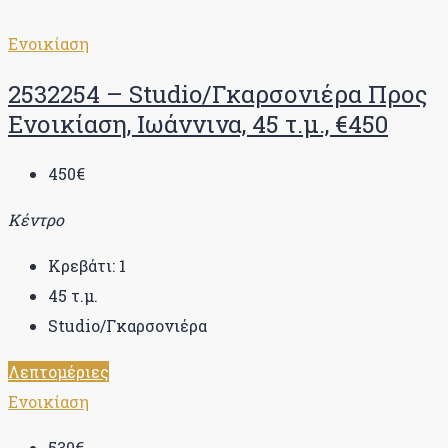
Ενοικίαση
2532254 – Studio/Γκαρσονιέρα Προς
Ενοικίαση, Ιωάννινα, 45 τ.μ., €450
450€
Κέντρο
Κρεβάτι:
1
45
τ.μ.
Studio/Γκαρσονιέρα
Λεπτομέριες
Ενοικίαση
530€