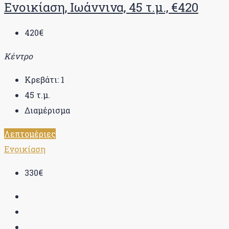
Ενοικίαση, Ιωάννινα, 45 τ.μ., €420
420€
Κέντρο
Κρεβάτι:
1
45
τ.μ.
Διαμέρισμα
Λεπτομέριες
Ενοικίαση
330€