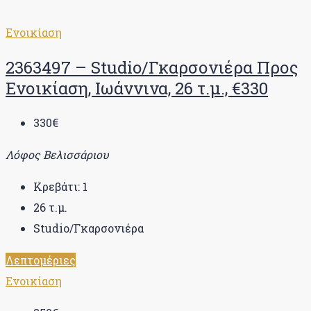
Ενοικίαση
2363497 – Studio/Γκαρσονιέρα Προς
Ενοικίαση, Ιωάννινα, 26 τ.μ., €330
330€
Λόφος Βελισσάριου
Κρεβάτι:
1
26
τ.μ.
Studio/Γκαρσονιέρα
Λεπτομέριες
Ενοικίαση