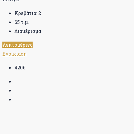
Κρεβάτια:
2
65
τ.μ.
Διαμέρισμα
Λεπτομέριες
Ενοικίαση
420€