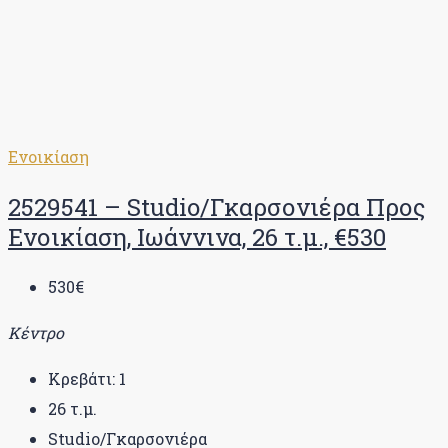
Ενοικίαση
2529541 – Studio/Γκαρσονιέρα Προς
Ενοικίαση, Ιωάννινα, 26 τ.μ., €530
530€
Κέντρο
Κρεβάτι:
1
26
τ.μ.
Studio/Γκαρσονιέρα