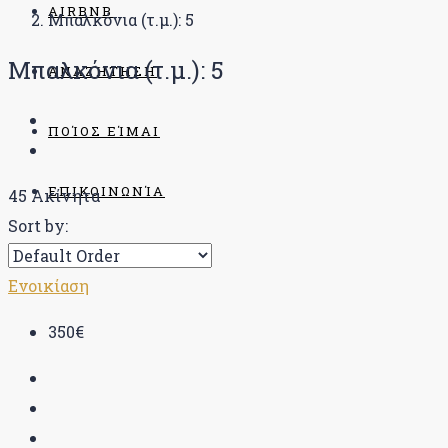
AIRBNB
Μπαλκόνια (τ.μ.): 5
Μπαλκόνια (τ.μ.): 5
ΑΝΑΖΉΤΗΣΗ
ΠΟΊΟΣ ΕΊΜΑΙ
ΕΠΙΚΟΙΝΩΝΊΑ
45 Ακίνητα
Sort by:
BLOG
Ενοικίαση
350€