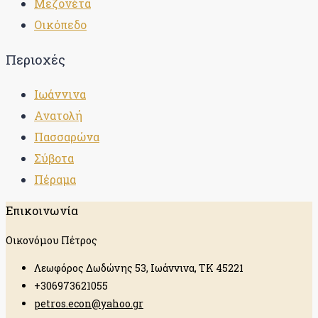
Μεζονέτα
Οικόπεδο
Περιοχές
Ιωάννινα
Ανατολή
Πασσαρώνα
Σύβοτα
Πέραμα
Επικοινωνία
Οικονόμου Πέτρος
Λεωφόρος Δωδώνης 53, Ιωάννινα, ΤΚ 45221
+306973621055
petros.econ@yahoo.gr