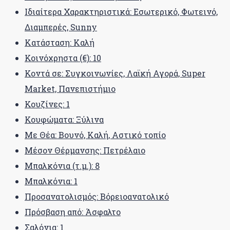
Ιδιαίτερα Χαρακτηριστικά: Εσωτερικό, Φωτεινό,
Διαμπερές, Sunny
Κατάσταση: Καλή
Κοινόχρηστα (€): 10
Κοντά σε: Συγκοινωνίες, Λαϊκή Αγορά, Super
Market, Πανεπιστήμιο
Κουζίνες: 1
Κουφώματα: Ξύλινα
Με Θέα: Βουνό, Καλή, Αστικό τοπίο
Μέσον Θέρμανσης: Πετρέλαιο
Μπαλκόνια (τ.μ.): 8
Μπαλκόνια: 1
Προσανατολισμός: Βόρειοανατολικό
Πρόσβαση από: Άσφαλτο
Σαλόνια: 1