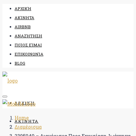
ΑΡΧΙΚΉ
ΑΚΊΝΗΤΑ
AIRBNB
ΑΝΑΖΉΤΗΣΗ
ΠΟΊΟΣ ΕΊΜΑΙ
ΕΠΙΚΟΙΝΩΝΊΑ
BLOG
ΑΡΧΙΚΉ
Home
ΑΚΊΝΗΤΑ
Διαμέρισμα
2305949 – Διαμέρισμα Προς Ενοικίαση, Ιωάννινα,