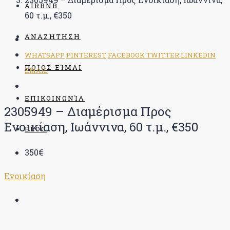
AIRBNB
60 τ.μ., €350
ΑΝΑΖΉΤΗΣΗ
WHATSAPP
PINTEREST
FACEBOOK
TWITTER
LINKEDIN
ΠΟΊΟΣ ΕΊΜΑΙ
EMAIL
ΕΠΙΚΟΙΝΩΝΊΑ
2305949 – Διαμέρισμα Προς
Ενοικίαση, Ιωάννινα, 60 τ.μ., €350
BLOG
350€
Ενοικίαση