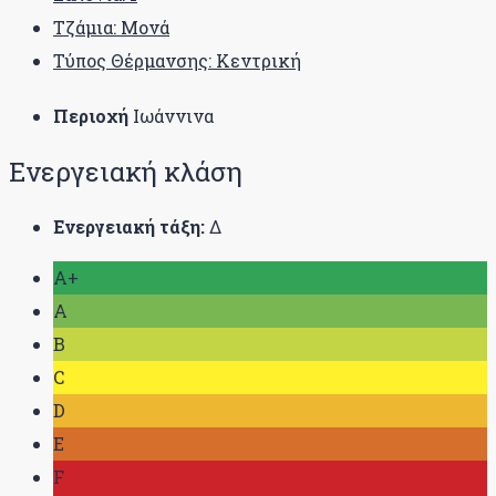
Τζάμια: Μονά
Τύπος Θέρμανσης: Κεντρική
Περιοχή
Ιωάννινα
Ενεργειακή κλάση
Ενεργειακή τάξη:
Δ
A+
A
B
C
D
E
F