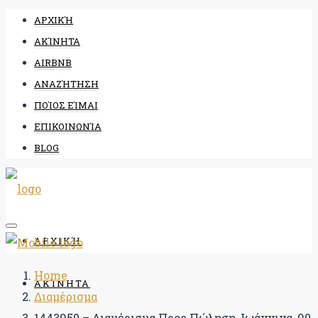
ΑΡΧΙΚΉ
ΑΚΊΝΗΤΑ
AIRBNB
ΑΝΑΖΉΤΗΣΗ
ΠΟΊΟΣ ΕΊΜΑΙ
ΕΠΙΚΟΙΝΩΝΊΑ
BLOG
ΑΡΧΙΚΉ
Home
ΑΚΊΝΗΤΑ
Διαμέρισμα
1443950 – Διαμέρισμα Προς Πώληση, Ιωάννινα, 90