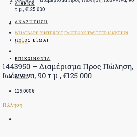
AIRBNB
τ.μ., €125.000
ΑΝΑΖΉΤΗΣΗ
WHATSAPP
PINTEREST
FACEBOOK
TWITTER
LINKEDIN
ΠΟΊΟΣ ΕΊΜΑΙ
EMAIL
ΕΠΙΚΟΙΝΩΝΊΑ
1443950 – Διαμέρισμα Προς Πώληση,
Ιωάννινα, 90 τ.μ., €125.000
BLOG
125,000€
Πώληση