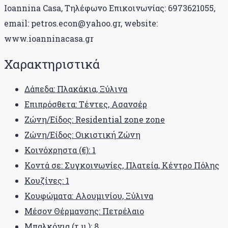
Ioannina Casa, Τηλέφωνο Επικοινωνίας: 6973621055,
email: petros.econ@yahoo.gr, website:
www.ioanninacasa.gr
Χαρακτηριστικά
Δάπεδα: Πλακάκια, Ξύλινα
Επιπρόσθετα: Τέντες, Ασανσέρ
Ζώνη/Είδος: Residential zone zone
Ζώνη/Είδος: Οικιστική Ζώνη
Κοινόχρηστα (€): 1
Κοντά σε: Συγκοινωνίες, Πλατεία, Κέντρο Πόλης
Κουζίνες: 1
Κουφώματα: Αλουμινίου, Ξύλινα
Μέσον Θέρμανσης: Πετρέλαιο
Μπαλκόνια (τ.μ.): 8