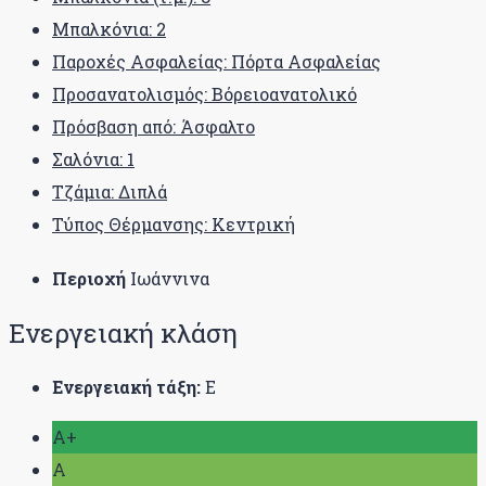
Μπαλκόνια: 2
Παροχές Ασφαλείας: Πόρτα Ασφαλείας
Προσανατολισμός: Βόρειοανατολικό
Πρόσβαση από: Άσφαλτο
Σαλόνια: 1
Τζάμια: Διπλά
Τύπος Θέρμανσης: Κεντρική
Περιοχή
Ιωάννινα
Ενεργειακή κλάση
Ενεργειακή τάξη:
Ε
A+
A