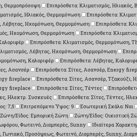
ση, Θερμοπρόσοψη
Επιπρόσθετα: Κλιματισμός, Ηλιακός, 
ιματισμός, Ηλιακός, Θερμομόνωση
Επιπρόσθετα: Κλιματ
ς, Λέβητας, Ηχομόνωση, Θερμομόνωση
Επιπρόσθετα: Κλ
σμός, Ηχομόνωση, Θερμομόνωση
Επιπρόσθετα: Κλιματι
Καλοριφέρ
Επιπρόσθετα: Κλιματισμός, Θερμομόνωση, T
Κλιματισμός, Λέβητας, Ηχομόνωση, Θερμομόνωση
Επιπρ
ρμομόνωση, Καλοριφέρ
Επιπρόσθετα: Λέβητας, Καλοριφ
τες, Ασανσέρ
Επιπρόσθετα: Σίτες, Ασανσέρ, Energy fire
rgy fireplace
Επιπρόσθετα: Σίτες, Ασανσέρ, Τζακούζι, 
rgy fireplace
Επιπρόσθετα: Σίτες, Τέντες
Επιπρόσθετα
τες, Ηλεκτρ. Συσκευές
Επιπρόσθετα: Σίτες, Τέντες, Ηλε
ς: 7,5
Επιτρεπόμενο Ύψος: 9
Εσωτερική Σκάλα: Ναι
Ζώνη/Είδος: Εμπορική Ζώνη
Ζώνη/Είδος: Οικιστική Ζ
ωφόρου, Φωτεινό, Διαμπερές, Sunny
Ιδιαίτερα Χαρακτη
, Γωνιακό, Προσόψεως, Φωτεινό, Διαμπερές, Sunny, Διαμ