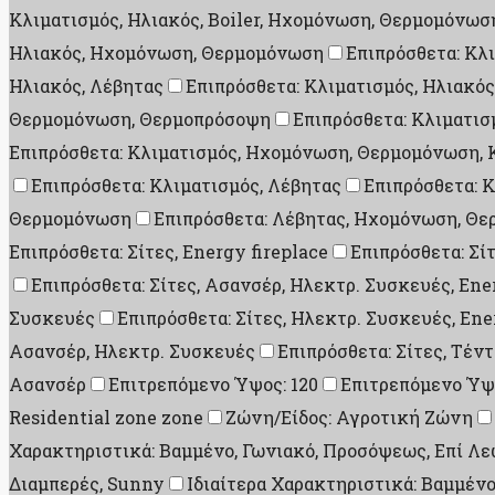
Κλιματισμός, Ηλιακός, Boiler, Ηχομόνωση, Θερμομόνω
Ηλιακός, Ηχομόνωση, Θερμομόνωση
Επιπρόσθετα: Κλ
Ηλιακός, Λέβητας
Επιπρόσθετα: Κλιματισμός, Ηλιακό
Θερμομόνωση, Θερμοπρόσοψη
Επιπρόσθετα: Κλιματι
Επιπρόσθετα: Κλιματισμός, Ηχομόνωση, Θερμομόνωση, 
Επιπρόσθετα: Κλιματισμός, Λέβητας
Επιπρόσθετα: 
Θερμομόνωση
Επιπρόσθετα: Λέβητας, Ηχομόνωση, Θε
Επιπρόσθετα: Σίτες, Energy fireplace
Επιπρόσθετα: Σί
Επιπρόσθετα: Σίτες, Ασανσέρ, Ηλεκτρ. Συσκευές, Ene
Συσκευές
Επιπρόσθετα: Σίτες, Ηλεκτρ. Συσκευές, Ene
Ασανσέρ, Ηλεκτρ. Συσκευές
Επιπρόσθετα: Σίτες, Τέν
Ασανσέρ
Επιτρεπόμενο Ύψος: 120
Επιτρεπόμενο Ύψο
Residential zone zone
Ζώνη/Είδος: Αγροτική Ζώνη
Χαρακτηριστικά: Βαμμένο, Γωνιακό, Προσόψεως, Επί Λε
Διαμπερές, Sunny
Ιδιαίτερα Χαρακτηριστικά: Βαμμένο