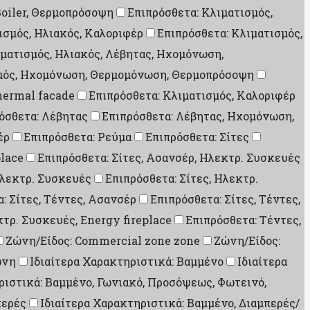
Boiler, Θερμοπρόσοψη
Επιπρόσθετα: Κλιματισμός,
ισμός, Ηλιακός, Καλοριφέρ
Επιπρόσθετα: Κλιματισμός,
ιματισμός, Ηλιακός, Λέβητας, Ηχομόνωση,
σμός, Ηχομόνωση, Θερμομόνωση, Θερμοπρόσοψη
hermal facade
Επιπρόσθετα: Κλιματισμός, Καλοριφέρ
όσθετα: Λέβητας
Επιπρόσθετα: Λέβητας, Ηχομόνωση,
έρ
Επιπρόσθετα: Ρεύμα
Επιπρόσθετα: Σίτες
place
Επιπρόσθετα: Σίτες, Ασανσέρ, Ηλεκτρ. Συσκευές
Ηλεκτρ. Συσκευές
Επιπρόσθετα: Σίτες, Ηλεκτρ.
: Σίτες, Τέντες, Ασανσέρ
Επιπρόσθετα: Σίτες, Τέντες,
κτρ. Συσκευές, Energy fireplace
Επιπρόσθετα: Τέντες,
Ζώνη/Είδος: Commercial zone zone
Ζώνη/Είδος:
ώνη
Ιδιαίτερα Χαρακτηριστικά: Βαμμένο
Ιδιαίτερα
ριστικά: Βαμμένο, Γωνιακό, Προσόψεως, Φωτεινό,
περές
Ιδιαίτερα Χαρακτηριστικά: Βαμμένο, Διαμπερές/