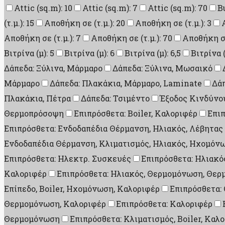
Attic (sq.m): 10
Attic (sq.m): 7
Attic (sq.m): 70
B
(τ.μ.): 15
Αποθήκη σε (τ.μ.): 20
Αποθήκη σε (τ.μ.): 3
Αποθήκη σε (τ.μ.): 7
Αποθήκη σε (τ.μ.): 70
Αποθήκη σε 
Βιτρίνα (μ): 5
Βιτρίνα (μ): 6
Βιτρίνα (μ): 6,5
Βιτρίνα (
Δάπεδα: Ξύλινα, Μάρμαρο
Δάπεδα: Ξύλινα, Μωσαικό
Μάρμαρο
Δάπεδα: Πλακάκια, Μάρμαρο, Laminate
Δάπ
Πλακάκια, Πέτρα
Δάπεδα: Τσιμέντο
Έξοδος Κινδύνου
Θερμοπρόσοψη
Επιπρόσθετα: Boiler, Καλοριφέρ
Επι
Επιπρόσθετα: Ενδοδαπέδια Θέρμανση, Ηλιακός, Λέβητας
Ενδοδαπέδια Θέρμανση, Κλιματισμός, Ηλιακός, Ηχομό
Επιπρόσθετα: Ηλεκτρ. Συσκευές
Επιπρόσθετα: Ηλιακός
Καλοριφέρ
Επιπρόσθετα: Ηλιακός, Θερμομόνωση, Θε
Επίπεδο, Boiler, Ηχομόνωση, Καλοριφέρ
Επιπρόσθετα:
Θερμομόνωση, Καλοριφέρ
Επιπρόσθετα: Καλοριφέρ
Θερμομόνωση
Επιπρόσθετα: Κλιματισμός, Boiler, Καλ