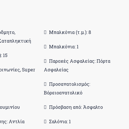
όδμητο,
Μπαλκόνια (τ.μ.): 8
Καταπληκτική
Μπαλκόνια: 1
: 15
Παροχές Ασφαλείας: Πόρτα
οινωνίες, Super
Ασφαλείας
Προσανατολισμός:
Βόρειοανατολικό
ουμινίου
Πρόσβαση από: Άσφαλτο
ης: Αντλία
Σαλόνια: 1