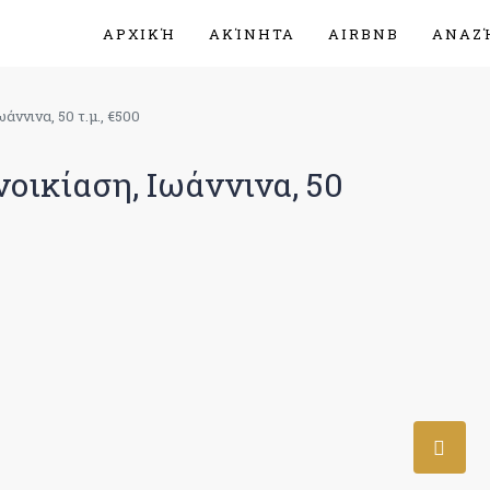
ΑΡΧΙΚΉ
ΑΚΊΝΗΤΑ
AIRBNB
ΑΝΑΖ
ννινα, 50 τ.μ., €500
οικίαση, Ιωάννινα, 50