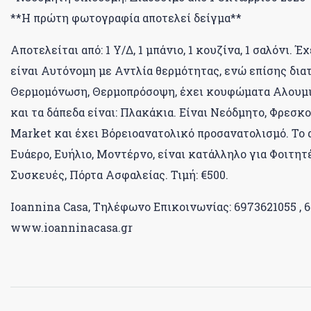
**Η πρώτη φωτογραφία αποτελεί δείγμα**
Αποτελείται από: 1 Υ/Δ, 1 μπάνιο, 1 κουζίνα, 1 σαλόνι.
είναι Αυτόνομη με Αντλία θερμότητας, ενώ επίσης διατ
Θερμομόνωση, Θερμοπρόσοψη, έχει κουφώματα Αλουμινί
και τα δάπεδα είναι: Πλακάκια. Είναι Νεόδμητο, Φρεσκ
Market και έχει Βόρειοανατολικό προσανατολισμό. Το
Ευάερο, Ευήλιο, Μοντέρνο, είναι κατάλληλο για Φοιτητέ
Συσκευές, Πόρτα Ασφαλείας. Τιμή: €500.
Ioannina Casa, Τηλέφωνο Επικοινωνίας: 6973621055 , 
www.ioanninacasa.gr