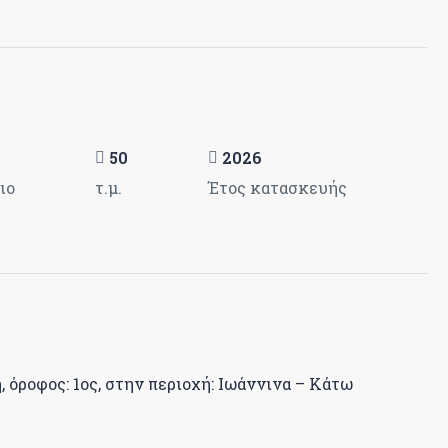
50
2026
ιο
τ.μ.
Έτος κατασκευής
οφος: 1ος, στην περιοχή: Ιωάννινα – Κάτω