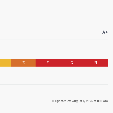
Α+
D
E
F
G
H
Updated on August 6, 2026 at 8:01 am