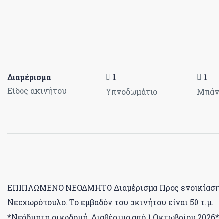
Διαμέρισμα
1
1
Είδος ακινήτου
Υπνοδωμάτιο
Μπάν
ΕΠΙΠΛΩΜΕΝΟ ΝΕΟΔΜΗΤΟ Διαμέρισμα Προς ενοικίαση, όρ
Νεοχωρόπουλο. Το εμβαδόν του ακινήτου είναι 50 τ.μ.
*Νεόδμητη οικοδομή. Διαθέσιμο από 1 Οκτωβρίου 2026*