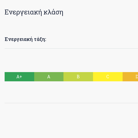
Ενεργειακή κλάση
Ενεργειακή τάξη:
A+
A
B
C