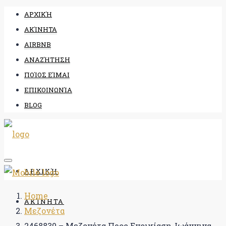
ΑΡΧΙΚΉ
ΑΚΊΝΗΤΑ
AIRBNB
ΑΝΑΖΉΤΗΣΗ
ΠΟΊΟΣ ΕΊΜΑΙ
ΕΠΙΚΟΙΝΩΝΊΑ
BLOG
ΑΡΧΙΚΉ
Home
ΑΚΊΝΗΤΑ
Μεζονέτα
2468830 – Μεζονέτα Προς Ενοικίαση, Ιωάννινα,