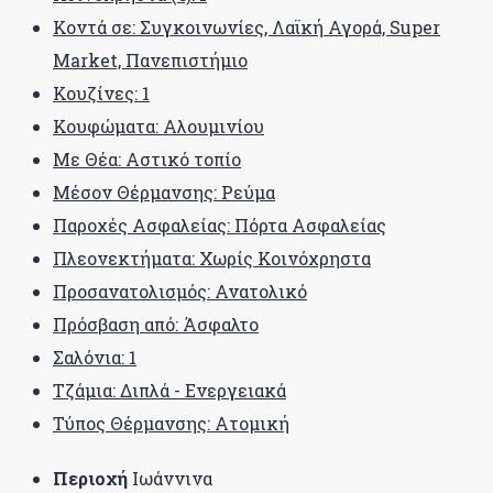
Κοντά σε: Συγκοινωνίες, Λαϊκή Αγορά, Super
Market, Πανεπιστήμιο
Κουζίνες: 1
Κουφώματα: Αλουμινίου
Με Θέα: Αστικό τοπίο
Μέσον Θέρμανσης: Ρεύμα
Παροχές Ασφαλείας: Πόρτα Ασφαλείας
Πλεονεκτήματα: Χωρίς Κοινόχρηστα
Προσανατολισμός: Ανατολικό
Πρόσβαση από: Άσφαλτο
Σαλόνια: 1
Τζάμια: Διπλά - Ενεργειακά
Τύπος Θέρμανσης: Ατομική
Περιοχή
Ιωάννινα