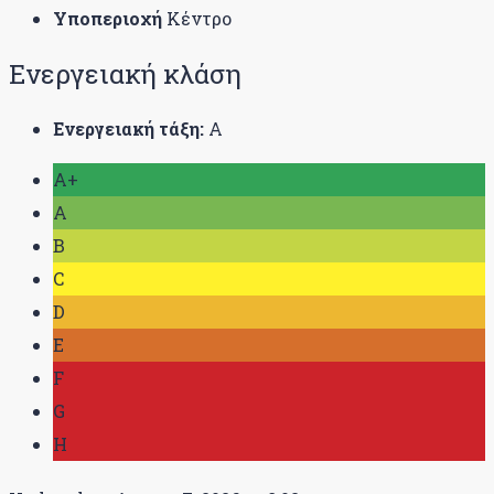
Υποπεριοχή
Κέντρο
Ενεργειακή κλάση
Ενεργειακή τάξη:
Α
A+
A
B
C
D
E
F
G
H