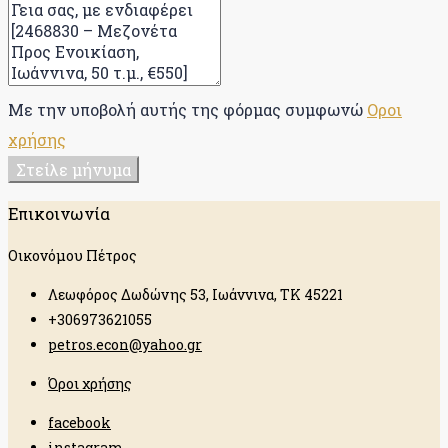
Με την υποβολή αυτής της φόρμας συμφωνώ
Οροι
χρήσης
Στείλε μήνυμα
Επικοινωνία
Οικονόμου Πέτρος
Λεωφόρος Δωδώνης 53, Ιωάννινα, ΤΚ 45221
+306973621055
petros.econ@yahoo.gr
Όροι χρήσης
facebook
instagram