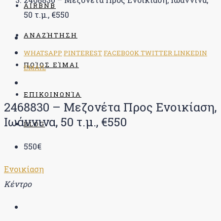
AIRBNB
50 τ.μ., €550
ΑΝΑΖΉΤΗΣΗ
WHATSAPP
PINTEREST
FACEBOOK
TWITTER
LINKEDIN
ΠΟΊΟΣ ΕΊΜΑΙ
EMAIL
ΕΠΙΚΟΙΝΩΝΊΑ
2468830 – Μεζονέτα Προς Ενοικίαση,
Ιωάννινα, 50 τ.μ., €550
BLOG
550€
Ενοικίαση
Κέντρο