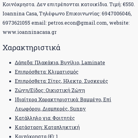
Κοινόχρηστα. Δεν επιτρέπονται κατοικίδια. Τιμή: €550.
Ioannina Casa, Τηλέφωνο Επικοινωνίας: 6947006046,
6973621055 email: petros.econ@gmail.com, website:
www.ioanninacasa.gr
Χαρακτηριστικά
Δάπεδα: Πλακάκια, Βυνίλιο, Laminate
Επιπρόσθετα: Κλιματισμός
Επιπρόσθετα: Σίτες, Ηλεκτρ. Συσκευές
Ζώνη/Είδος: Οικιστική Ζώνη
Ιδιαίτερα Χαρακτηριστικά: Βαμμένο, Επί
Λεωφόρου, Διαμπερές, Sunny
Κατάλληλο για: Φοιτητές
Κατάσταση: Καταπληκτική
Κοινόχρηστα (€): 1