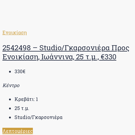
Ενοικίαση
2542498 – Studio/Γκαρσονιέρα Προς
Ενοικίαση, Ιωάννινα, 25 τ.μ., €330
330€
Κέντρο
Κρεβάτι:
1
25
τ.μ.
Studio/Γκαρσονιέρα
Λεπτομέριες