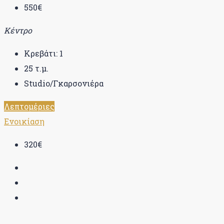
550€
Κέντρο
Κρεβάτι:
1
25
τ.μ.
Studio/Γκαρσονιέρα
Λεπτομέριες
Ενοικίαση
320€