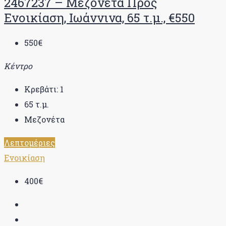
2467237 – Μεζονέτα Προς
Ενοικίαση, Ιωάννινα, 65 τ.μ., €550
550€
Κέντρο
Κρεβάτι:
1
65
τ.μ.
Μεζονέτα
Λεπτομέριες
Ενοικίαση
400€