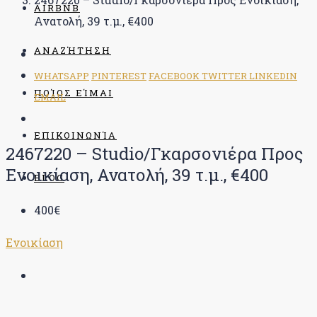
AIRBNB
Ανατολή, 39 τ.μ., €400
ΑΝΑΖΉΤΗΣΗ
WHATSAPP
PINTEREST
FACEBOOK
TWITTER
LINKEDIN
ΠΟΊΟΣ ΕΊΜΑΙ
EMAIL
ΕΠΙΚΟΙΝΩΝΊΑ
2467220 – Studio/Γκαρσονιέρα Προς
Ενοικίαση, Ανατολή, 39 τ.μ., €400
BLOG
400€
Ενοικίαση