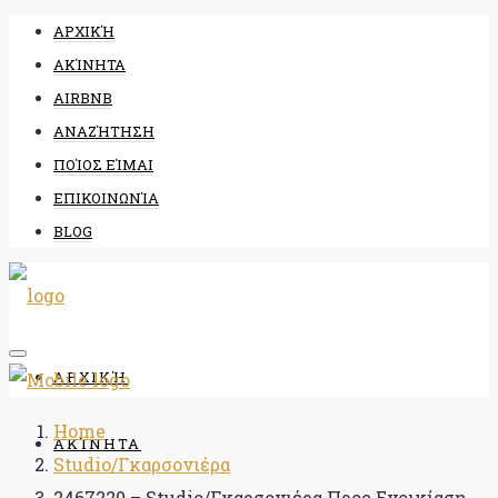
ΑΡΧΙΚΉ
ΑΚΊΝΗΤΑ
AIRBNB
ΑΝΑΖΉΤΗΣΗ
ΠΟΊΟΣ ΕΊΜΑΙ
ΕΠΙΚΟΙΝΩΝΊΑ
BLOG
ΑΡΧΙΚΉ
Home
ΑΚΊΝΗΤΑ
Studio/Γκαρσονιέρα
2467220 – Studio/Γκαρσονιέρα Προς Ενοικίαση,