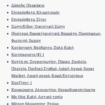
Δάπεδα: Πλακάκια
Επιπρόσθετα: Κλιματισμός
Επιπρόσθετα: Σίτες
Ζώνη/Είδος: Οικιστική Ζώνη
Ιδιαίτερα Χαρακτηριστικά: Βαμμένο, Προσόψεως,
Φωτεινό, Sunny
Κατάσταση: Νεόδμητο, Πολύ Καλή
Κοινόχρηστα (€): 1
Κοντά σε: Συγκοινωνίες, Πάρκο, Σχολείο,
Πλατεία, Παιδικό Σταθμό, Λαϊκή Αγορά, Super
Market, Λαική αγορά, Καφέ/Εστιατόρια
Κουζίνες: 1
Κουφώματα: Αλουμινίου, Θερμοδιακοπτόμενα
Με Θέα: Καλή, Αστικό τοπίο
Μέσον Θέρμανσης: Ρεύμα