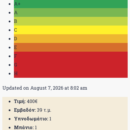
A+
A
B
C
D
E
F
G
H
Updated on August 7, 2026 at 8:02 am
Τιμή:
400€
Εμβαδόν:
39 τ.μ.
Υπνοδωμάτιο:
1
Μπάνιο:
1