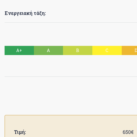
Ενεργειακή τάξη:
A+
A
B
C
Τιμή:
650€