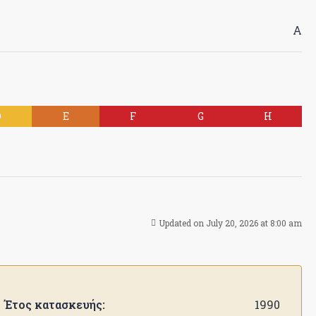
Α
D
E
F
G
H
Updated on July 20, 2026 at 8:00 am
Έτος κατασκευής:
1990