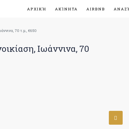
ΑΡΧΙΚΉ
ΑΚΊΝΗΤΑ
AIRBNB
ΑΝΑΖ
ννινα, 70 τ.μ., €650
οικίαση, Ιωάννινα, 70