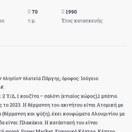
70
1990
ιο
τ.μ.
Έτος κατασκευής
πλησίον πλατεία Πάργης, όροφος: Ισόγειο.
#.
 2 Υ/Δ, 1 κουζίνα – σαλόνι (ενιαίος χώρος),1 μπάνιο.
 το 2023. Η θέρμανση του ακινήτου είναι Ατομική με
α (θέρμανση και ψύξη), έχει κουφώματα Αλουμινίου με
δα είναι: Πλακάκια. Η κατάστασή του είναι:
ή αγορά, Super Market, Εμπορικό Κέντρο, Κέντρο