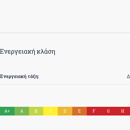
Ενεργειακή κλάση
Ενεργειακή τάξη:
Δ
A+
A
B
C
D
E
F
G
H