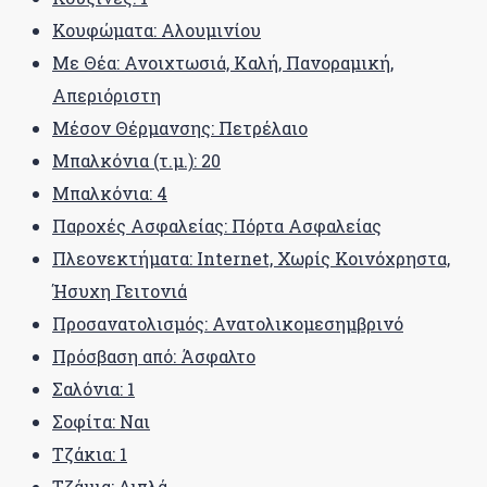
Κουφώματα: Αλουμινίου
Με Θέα: Ανοιχτωσιά, Καλή, Πανοραμική,
Απεριόριστη
Μέσον Θέρμανσης: Πετρέλαιο
Μπαλκόνια (τ.μ.): 20
Μπαλκόνια: 4
Παροχές Ασφαλείας: Πόρτα Ασφαλείας
Πλεονεκτήματα: Internet, Χωρίς Κοινόχρηστα,
Ήσυχη Γειτονιά
Προσανατολισμός: Ανατολικομεσημβρινό
Πρόσβαση από: Άσφαλτο
Σαλόνια: 1
Σοφίτα: Ναι
Τζάκια: 1
Τζάμια: Διπλά