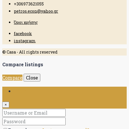
+306973621055
petros.econ@yahoo.gr
Όροι χρήσης
facebook
instagram
© Casa - All rights reserved
Compare listings
Compare
Close
Login
×