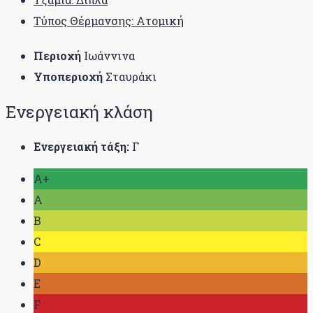
Τύπος Θέρμανσης: Ατομική
Περιοχή
Ιωάννινα
Υποπεριοχή
Σταυράκι
Ενεργειακή κλάση
Ενεργειακή τάξη:
Γ
A+
A
B
C
D
E
F