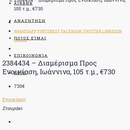
AIRBNB
105 τ.μ., €730
ΑΝΑΖΉΤΗΣΗ
WHATSAPP
PINTEREST
FACEBOOK
TWITTER
LINKEDIN
ΠΟΊΟΣ ΕΊΜΑΙ
EMAIL
ΕΠΙΚΟΙΝΩΝΊΑ
2384434 – Διαμέρισμα Προς
Ενοικίαση, Ιωάννινα, 105 τ.μ., €730
BLOG
730€
Ενοικίαση
Σταυράκι