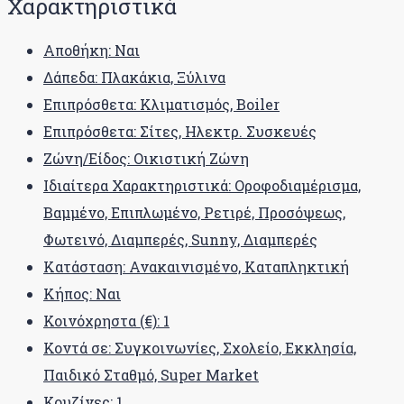
Χαρακτηριστικά
Αποθήκη: Ναι
Δάπεδα: Πλακάκια, Ξύλινα
Επιπρόσθετα: Κλιματισμός, Boiler
Επιπρόσθετα: Σίτες, Ηλεκτρ. Συσκευές
Ζώνη/Είδος: Οικιστική Ζώνη
Ιδιαίτερα Χαρακτηριστικά: Οροφοδιαμέρισμα,
Βαμμένο, Επιπλωμένο, Ρετιρέ, Προσόψεως,
Φωτεινό, Διαμπερές, Sunny, Διαμπερές
Κατάσταση: Ανακαινισμένο, Καταπληκτική
Κήπος: Ναι
Κοινόχρηστα (€): 1
Κοντά σε: Συγκοινωνίες, Σχολείο, Εκκλησία,
Παιδικό Σταθμό, Super Market
Κουζίνες: 1