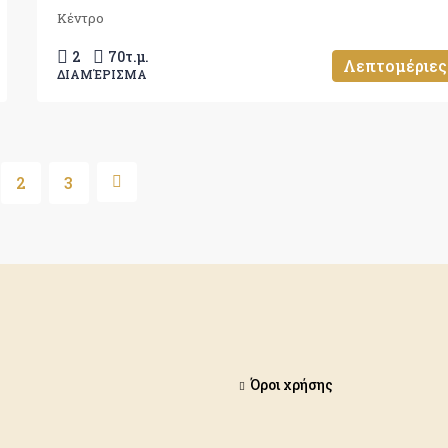
Κέντρο
2
70
τ.μ.
Λεπτομέριες
ΔΙΑΜΈΡΙΣΜΑ
2
3
Όροι χρήσης