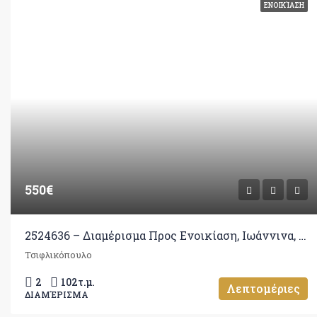
ΕΝΟΙΚΊΑΣΗ
550€
2524636 – Διαμέρισμα Προς Ενοικίαση, Ιωάννινα, 102 τ.μ., €550
Τσιφλικόπουλο
2
102
τ.μ.
Λεπτομέριες
ΔΙΑΜΈΡΙΣΜΑ