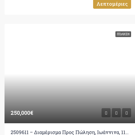
Λεπτομέριες
ΠΏΛΗΣΗ
250,000€
2509611 – Διαμέρισμα Προς Πώληση, Ιωάννινα, 110 τ.μ., €250.000