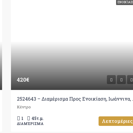
ΕΝΟΙΚΊΑΣ
420€
2524643 – Διαμ
Κέντρο
1
45
τ.μ.
Λεπτομέριες
ΔΙΑΜΈΡΙΣΜΑ