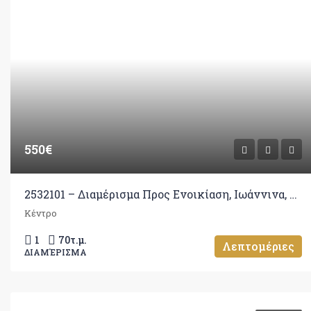
550€
2532101 – Διαμέρισμα Προς Ενοικίαση, Ιωάννινα, 70 τ.μ., €550
Κέντρο
1
70
τ.μ.
Λεπτομέριες
ΔΙΑΜΈΡΙΣΜΑ