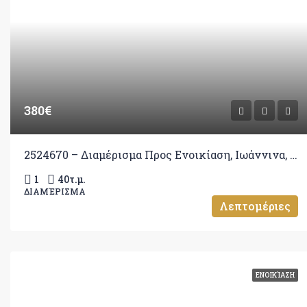
380€
2524670 – Διαμέρισμα Προς Ενοικίαση, Ιωάννινα, 40 τ.μ., €380
1
40
τ.μ.
ΔΙΑΜΈΡΙΣΜΑ
Λεπτομέριες
ΕΝΟΙΚΊΑΣΗ