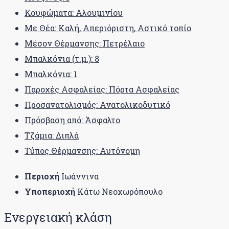
Κουφώματα: Αλουμινίου
Με Θέα: Καλή, Απεριόριστη, Αστικό τοπίο
Μέσον Θέρμανσης: Πετρέλαιο
Μπαλκόνια (τ.μ.): 8
Μπαλκόνια: 1
Παροχές Ασφαλείας: Πόρτα Ασφαλείας
Προσανατολισμός: Ανατολικοδυτικό
Πρόσβαση από: Άσφαλτο
Τζάμια: Διπλά
Τύπος Θέρμανσης: Αυτόνομη
Περιοχή
Ιωάννινα
Υποπεριοχή
Κάτω Νεοχωρόπουλο
Ενεργειακή κλάση