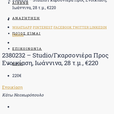
AIRBNB
Ιωάννινα, 28 τ.μ., €220
ΑΝΑΖΉΤΗΣΗ
WHATSAPP
PINTEREST
FACEBOOK
TWITTER
LINKEDIN
ΠΟΊΟΣ ΕΊΜΑΙ
EMAIL
ΕΠΙΚΟΙΝΩΝΊΑ
2380232 – Studio/Γκαρσονιέρα Προς
Ενοικίαση, Ιωάννινα, 28 τ.μ., €220
BLOG
220€
Ενοικίαση
Κάτω Νεοχωρόπουλο