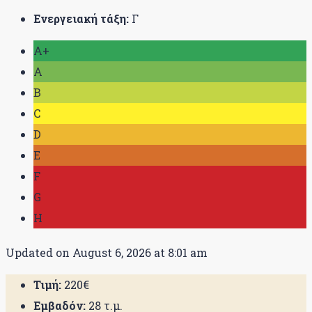
Ενεργειακή τάξη:
Γ
A+
A
B
C
D
E
F
G
H
Updated on August 6, 2026 at 8:01 am
Τιμή:
220€
Εμβαδόν:
28 τ.μ.