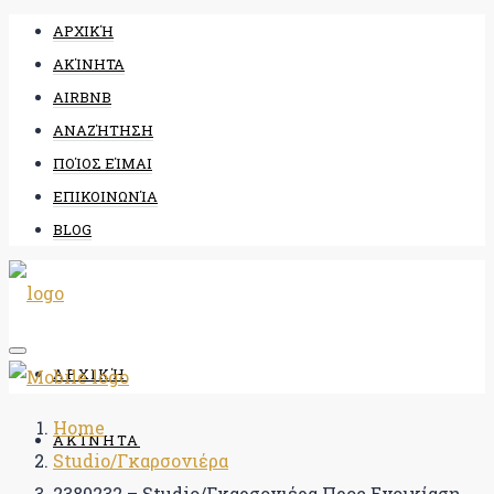
ΑΡΧΙΚΉ
ΑΚΊΝΗΤΑ
AIRBNB
ΑΝΑΖΉΤΗΣΗ
ΠΟΊΟΣ ΕΊΜΑΙ
ΕΠΙΚΟΙΝΩΝΊΑ
BLOG
ΑΡΧΙΚΉ
Home
ΑΚΊΝΗΤΑ
Studio/Γκαρσονιέρα
2380232 – Studio/Γκαρσονιέρα Προς Ενοικίαση,