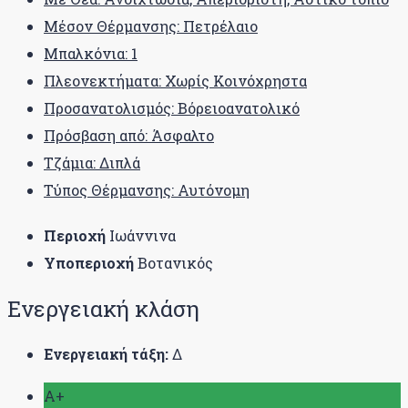
Μέσον Θέρμανσης: Πετρέλαιο
Μπαλκόνια: 1
Πλεονεκτήματα: Χωρίς Κοινόχρηστα
Προσανατολισμός: Βόρειοανατολικό
Πρόσβαση από: Άσφαλτο
Τζάμια: Διπλά
Τύπος Θέρμανσης: Αυτόνομη
Περιοχή
Ιωάννινα
Υποπεριοχή
Βοτανικός
Ενεργειακή κλάση
Ενεργειακή τάξη:
Δ
A+