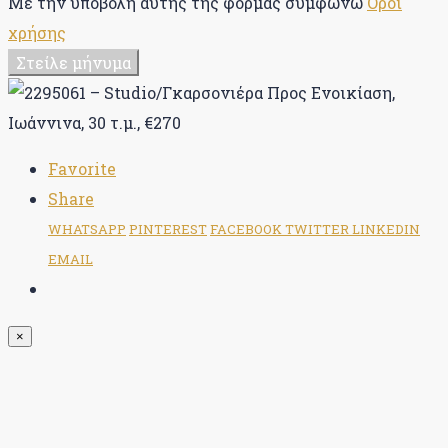
Με την υποβολή αυτής της φόρμας συμφωνώ
Οροι
χρήσης
Στείλε μήνυμα
Favorite
Share
WHATSAPP
PINTEREST
FACEBOOK
TWITTER
LINKEDIN
EMAIL
×