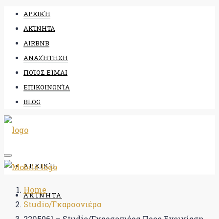
ΑΡΧΙΚΉ
ΑΚΊΝΗΤΑ
AIRBNB
ΑΝΑΖΉΤΗΣΗ
ΠΟΊΟΣ ΕΊΜΑΙ
ΕΠΙΚΟΙΝΩΝΊΑ
BLOG
ΑΡΧΙΚΉ
Home
ΑΚΊΝΗΤΑ
Studio/Γκαρσονιέρα
2295061 – Studio/Γκαρσονιέρα Προς Ενοικίαση,