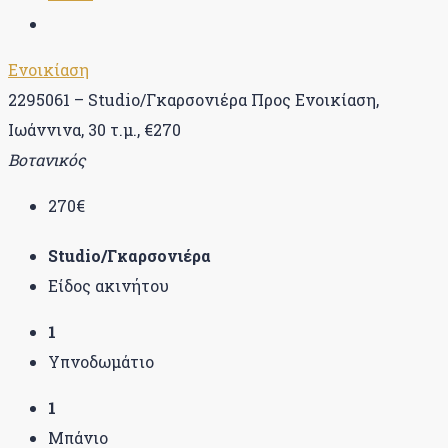
Ενοικίαση
2295061 – Studio/Γκαρσονιέρα Προς Ενοικίαση,
Ιωάννινα, 30 τ.μ., €270
Βοτανικός
270€
Studio/Γκαρσονιέρα
Είδος ακινήτου
1
Υπνοδωμάτιο
1
Μπάνιο