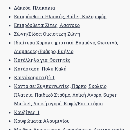
Δάπεδα: Πλακάκια
Επιπρόσθετα: Ηλιακός, Boiler, Καλοριφέρ
Επιπρόσθετα: Σίτες, Ασανσέρ
Ζώνη/Είδος: Οικιστική Ζώνη
Ιδιαίτερα Χαρακτηριστικά: Βαμμένο, Φωτεινό,
Διαμπερές/Ευάερο, Ευήλιο
Κατάλληλο για: Φοιτητές
Κατάσταση: Πολύ Καλή
Κοινόχρηστα (€): 1
Κοντά σε: Συγκοινωνίες, Πάρκο, Σχολείο,
Πλατεία, Παιδικό Σταθμό, Λαϊκή Αγορά, Super
Market, Λαική αγορά, Καφέ/Εστιατόρια
Κουζίνες: 1
Κουφώματα: Αλουμινίου
Με Θέα: Ανοιχτωσιά, Απεριόριστη, Αστικό τοπίο