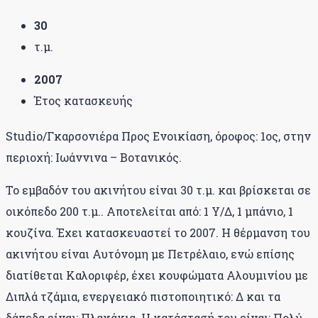
30
τ.μ.
2007
Έτος κατασκευής
Studio/Γκαρσονιέρα Προς Ενοικίαση, όροφος: 1ος, στην
περιοχή: Ιωάννινα – Βοτανικός.
Το εμβαδόν του ακινήτου είναι 30 τ.μ. και βρίσκεται σε
οικόπεδο 200 τ.μ.. Αποτελείται από: 1 Υ/Δ, 1 μπάνιο, 1
κουζίνα. Έχει κατασκευαστεί το 2007. Η θέρμανση του
ακινήτου είναι Αυτόνομη με Πετρέλαιο, ενώ επίσης
διατίθεται Καλοριφέρ, έχει κουφώματα Αλουμινίου με
Διπλά τζάμια, ενεργειακό πιστοποιητικό: Δ και τα
δάπεδα είναι: Πλακάκια. Η κατάστασή του είναι: Πολύ