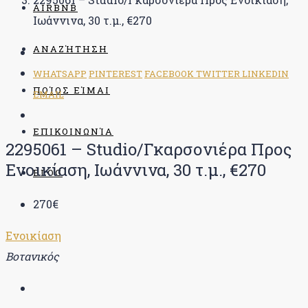
AIRBNB
Ιωάννινα, 30 τ.μ., €270
ΑΝΑΖΉΤΗΣΗ
WHATSAPP
PINTEREST
FACEBOOK
TWITTER
LINKEDIN
ΠΟΊΟΣ ΕΊΜΑΙ
EMAIL
ΕΠΙΚΟΙΝΩΝΊΑ
2295061 – Studio/Γκαρσονιέρα Προς
Ενοικίαση, Ιωάννινα, 30 τ.μ., €270
BLOG
270€
Ενοικίαση
Βοτανικός