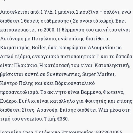
Αποτελείται από: 1 Υ/Δ, 1 μπάνιο, 1 κουζίνα – σαλόνι, ενώ
διαθέτει 1 θέσεις στάθμευσης ( Σε ανοιχτό χώρο). Έχει
κατασκευαστεί το 2000. Η θέρμανση του ακινήτου είναι
Αυτόνομη με Πετρέλαιο, ενώ επίσης διατίθεται
Κλιματισμός, Boiler, έχει κουφώματα Αλουμινίου με
Διπλά τζάμια, ενεργειακό πιστοποιητικό: Γ και τα δάπεδα
είναι: Πλακάκια. Η κατάστασή του είναι: Καταπληκτική,
βρίσκεται κοντά σε Συγκοινωνίες, Super Market,
Κέντρο Πόλης και έχει Βόρειοανατολικό
προσανατολισμό. Το ακίνητο είναι Βαμμένο, Φωτεινό,
Ευάερο, Ευήλιο, είναι κατάλληλο για Φοιτητές και επίσης
διαθέτει: Σίτες, Ασανσέρ. Επίσης διαθέτει Wifi μέσα στη
τιμή του ενοικίου. Τιμή: €380.
Ioannina Casa, Τηλέφωνο Επικοινωνίας: 6973621055 ,