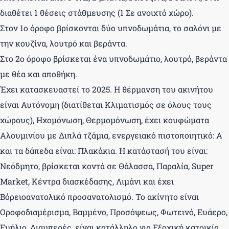
διαθέτει 1 θέσεις στάθμευσης (1 Σε ανοιχτό χώρο).
Στον 1ο όροφο βρίσκονται δύο υπνοδωμάτια, το σαλόνι με
την κουζίνα, λουτρό και βεράντα.
Στο 2ο όροφο βρίσκεται ένα υπνοδωμάτιο, λουτρό, βεράντα
με θέα και αποθήκη.
Έχει κατασκευαστεί το 2025. Η θέρμανση του ακινήτου
είναι Αυτόνομη (διατίθεται Κλιματισμός σε όλους τους
χώρους), Ηχομόνωση, Θερμομόνωση, έχει κουφώματα
Αλουμινίου με Διπλά τζάμια, ενεργειακό πιστοποιητικό: Α
και τα δάπεδα είναι: Πλακάκια. Η κατάστασή του είναι:
Νεόδμητο, βρίσκεται κοντά σε Θάλασσα, Παραλία, Super
Market, Κέντρα διασκέδασης, Λιμάνι και έχει
Βόρειοανατολικό προσανατολισμό. Το ακίνητο είναι
Οροφοδιαμέρισμα, Βαμμένο, Προσόψεως, Φωτεινό, Ευάερο,
Ευήλιο, Διαμπερές, είναι κατάλληλο για Εξοχική κατοικία,