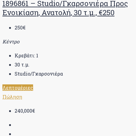
1896861 – Studio/Γκαρσονιέρα Προς
Ενοικίαση, Ανατολή, 30 τ.μ., €250
250€
Κέντρο
Κρεβάτι:
1
30
τ.μ.
Studio/Γκαρσονιέρα
Λεπτομέριες
Πώληση
240,000€