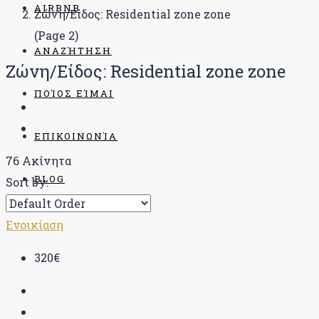
AIRBNB
Ζώνη/Είδος: Residential zone zone
(Page 2)
ΑΝΑΖΉΤΗΣΗ
Ζώνη/Είδος: Residential zone zone
ΠΟΊΟΣ ΕΊΜΑΙ
ΕΠΙΚΟΙΝΩΝΊΑ
76 Ακίνητα
BLOG
Sort by:
Ενοικίαση
320€