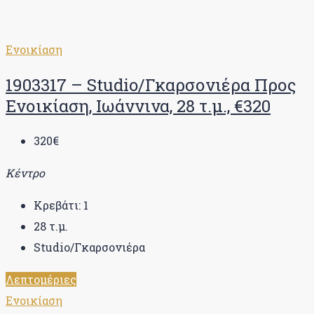
Ενοικίαση
1903317 – Studio/Γκαρσονιέρα Προς
Ενοικίαση, Ιωάννινα, 28 τ.μ., €320
320€
Κέντρο
Κρεβάτι:
1
28
τ.μ.
Studio/Γκαρσονιέρα
Λεπτομέριες
Ενοικίαση