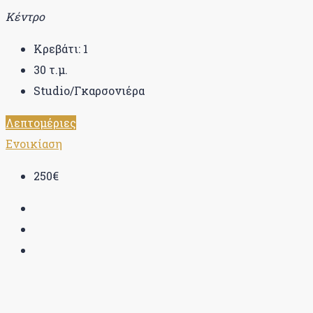
Κέντρο
Κρεβάτι:
1
30
τ.μ.
Studio/Γκαρσονιέρα
Λεπτομέριες
Ενοικίαση
250€