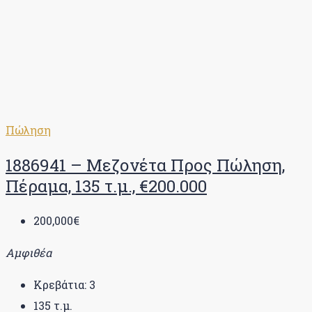
Πώληση
1886941 – Μεζονέτα Προς Πώληση,
Πέραμα, 135 τ.μ., €200.000
200,000€
Αμφιθέα
Κρεβάτια:
3
135
τ.μ.