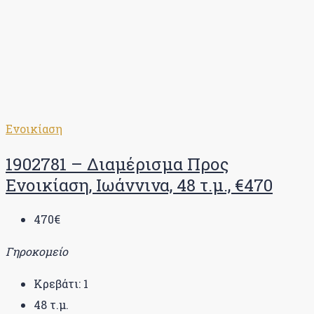
Ενοικίαση
1902781 – Διαμέρισμα Προς
Ενοικίαση, Ιωάννινα, 48 τ.μ., €470
470€
Γηροκομείο
Κρεβάτι:
1
48
τ.μ.