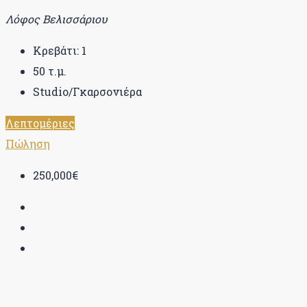
Λόφος Βελισσάριου
Κρεβάτι:
1
50
τ.μ.
Studio/Γκαρσονιέρα
Λεπτομέριες
Πώληση
250,000€