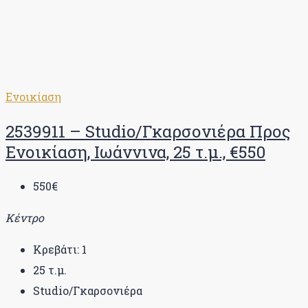
Ενοικίαση
2539911 – Studio/Γκαρσονιέρα Προς
Ενοικίαση, Ιωάννινα, 25 τ.μ., €550
550€
Κέντρο
Κρεβάτι:
1
25
τ.μ.
Studio/Γκαρσονιέρα