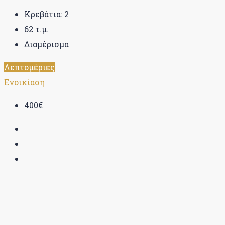
Κρεβάτια:
2
62
τ.μ.
Διαμέρισμα
Λεπτομέριες
Ενοικίαση
400€