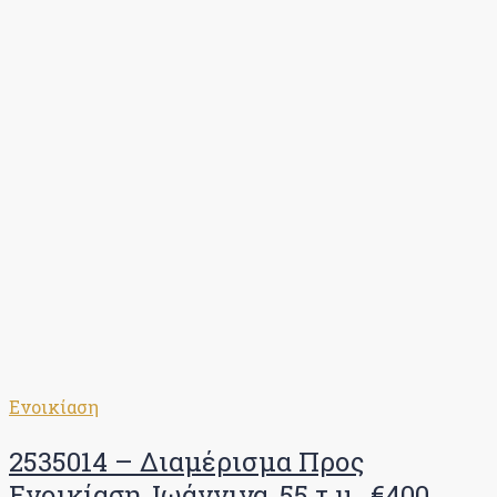
Ενοικίαση
2535014 – Διαμέρισμα Προς
Ενοικίαση, Ιωάννινα, 55 τ.μ., €400