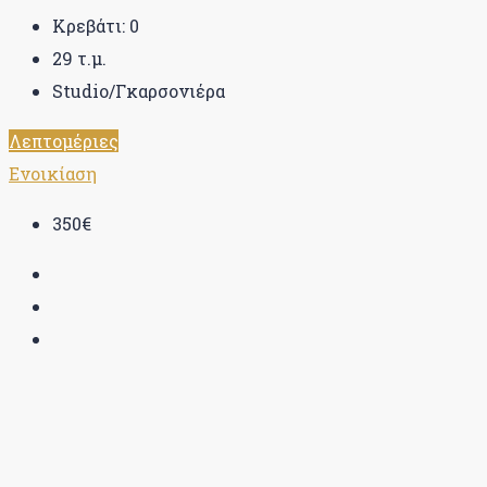
Κρεβάτι:
0
29
τ.μ.
Studio/Γκαρσονιέρα
Λεπτομέριες
Ενοικίαση
350€