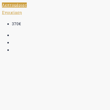
Λεπτομέριες
Ενοικίαση
370€