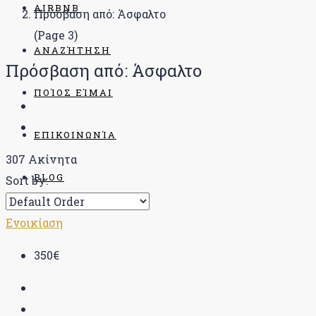
AIRBNB
Πρόσβαση από: Άσφαλτο
(Page 3)
ΑΝΑΖΉΤΗΣΗ
Πρόσβαση από: Άσφαλτο
ΠΟΊΟΣ ΕΊΜΑΙ
ΕΠΙΚΟΙΝΩΝΊΑ
307 Ακίνητα
BLOG
Sort by:
Ενοικίαση
350€