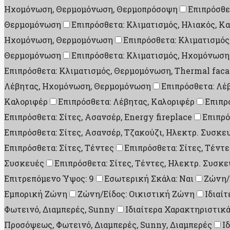
Ηχομόνωση, Θερμομόνωση, Θερμοπρόσοψη
Επιπρόσθε
Θερμομόνωση
Επιπρόσθετα: Κλιματισμός, Ηλιακός, Κ
Ηχομόνωση, Θερμομόνωση
Επιπρόσθετα: Κλιματισμό
Θερμομόνωση
Επιπρόσθετα: Κλιματισμός, Ηχομόνωσ
Επιπρόσθετα: Κλιματισμός, Θερμομόνωση, Thermal fac
Λέβητας, Ηχομόνωση, Θερμομόνωση
Επιπρόσθετα: Λέ
Καλοριφέρ
Επιπρόσθετα: Λέβητας, Καλοριφέρ
Επιπρ
Επιπρόσθετα: Σίτες, Ασανσέρ, Energy fireplace
Επιπρό
Επιπρόσθετα: Σίτες, Ασανσέρ, Τζακούζι, Ηλεκτρ. Συσκε
Επιπρόσθετα: Σίτες, Τέντες
Επιπρόσθετα: Σίτες, Τέντ
Συσκευές
Επιπρόσθετα: Σίτες, Τέντες, Ηλεκτρ. Συσκε
Επιτρεπόμενο Ύψος: 9
Εσωτερική Σκάλα: Ναι
Ζώνη/
Εμπορική Ζώνη
Ζώνη/Είδος: Οικιστική Ζώνη
Ιδιαί
Φωτεινό, Διαμπερές, Sunny
Ιδιαίτερα Χαρακτηριστικά
Προσόψεως, Φωτεινό, Διαμπερές, Sunny, Διαμπερές
Ι