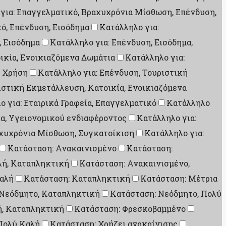
για: Επαγγελματικό, Βραχυχρόνια Μίσθωση, Επένδυση,
ό, Επένδυση, Εισόδημα
Κατάλληλο για:
, Εισόδημα
Κατάλληλο για: Επένδυση, Εισόδημα,
ικία, Ενοικιαζόμενα Δωμάτια
Κατάλληλο για:
ή Χρήση
Κατάλληλο για: Επένδυση, Τουριστική
ιστική Εκμετάλλευση, Κατοικία, Ενοικιαζόμενα
ο για: Εταιρικά Γραφεία, Επαγγελματικό
Κατάλληλο
ία, Υγειονομικού ενδιαφέροντος
Κατάλληλο για:
αχυχρόνια Μίσθωση, Συγκατοίκιση
Κατάλληλο για:
Κατάσταση: Ανακαινισμένο
Κατάσταση:
λή, Καταπληκτική
Κατάσταση: Ανακαινισμένο,
αλή
Κατάσταση: Καταπληκτική
Κατάσταση: Μέτρια
 Νεόδμητο, Καταπληκτική
Κατάσταση: Νεόδμητο, Πολύ
ή, Καταπληκτική
Κατάσταση: Φρεσκοβαμμένο
Πολύ Καλή
Κατάσταση: Χρήζει ανακαίνισης