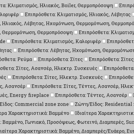
τα: Κλιματισμός, Ηλιακός, Boiler, Θερμοπρόσοψη
Επιπρ
αλοριφέρ
Επιπρόσθετα: Κλιματισμός, Ηλιακός, Λέβητας
ς, Ηλιακός, Λέβητας, Ηχομόνωση, Θερμομόνωση, Θερμοπρ
η, Θερμομόνωση, Θερμοπρόσοψη
Επιπρόσθετα: Κλιματισ
ade
Επιπρόσθετα: Κλιματισμός, Καλοριφέρ
Επιπρόσθετ
βητας
Επιπρόσθετα: Λέβητας, Ηχομόνωση, Θερμομόνωσ
όσθετα: Ρεύμα
Επιπρόσθετα: Σίτες
Επιπρόσθετα: Σίτες
σθετα: Σίτες, Ασανσέρ, Ηλεκτρ. Συσκευές
Επιπρόσθετα:
υές
Επιπρόσθετα: Σίτες, Ηλεκτρ. Συσκευές
Επιπρόσθετ
ες, Ασανσέρ
Επιπρόσθετα: Σίτες, Τέντες, Ασανσέρ, Ηλε
υές, Energy fireplace
Επιπρόσθετα: Τέντες, Ασανσέρ
Είδος: Commercial zone zone
Ζώνη/Είδος: Residential
τερα Χαρακτηριστικά: Βαμμένο
Ιδιαίτερα Χαρακτηριστικ
: Βαμμένο, Γωνιακό, Προσόψεως, Φωτεινό, Διαμπερές, Su
διαίτερα Χαρακτηριστικά: Βαμμένο, Διαμπερές/Ευάερο, Ευ