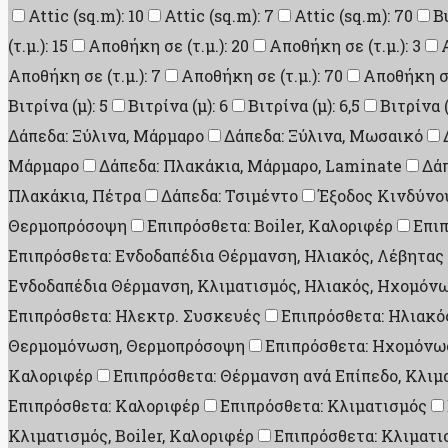
Attic (sq.m): 10
Attic (sq.m): 7
Attic (sq.m): 70
B
(τ.μ.): 15
Αποθήκη σε (τ.μ.): 20
Αποθήκη σε (τ.μ.): 3
Αποθήκη σε (τ.μ.): 7
Αποθήκη σε (τ.μ.): 70
Αποθήκη σε 
Βιτρίνα (μ): 5
Βιτρίνα (μ): 6
Βιτρίνα (μ): 6,5
Βιτρίνα (
Δάπεδα: Ξύλινα, Μάρμαρο
Δάπεδα: Ξύλινα, Μωσαικό
Μάρμαρο
Δάπεδα: Πλακάκια, Μάρμαρο, Laminate
Δάπ
Πλακάκια, Πέτρα
Δάπεδα: Τσιμέντο
Έξοδος Κινδύνου
Θερμοπρόσοψη
Επιπρόσθετα: Boiler, Καλοριφέρ
Επι
Επιπρόσθετα: Ενδοδαπέδια Θέρμανση, Ηλιακός, Λέβητας
Ενδοδαπέδια Θέρμανση, Κλιματισμός, Ηλιακός, Ηχομό
Επιπρόσθετα: Ηλεκτρ. Συσκευές
Επιπρόσθετα: Ηλιακός
Θερμομόνωση, Θερμοπρόσοψη
Επιπρόσθετα: Ηχομόνω
Καλοριφέρ
Επιπρόσθετα: Θέρμανση ανά Επίπεδο, Κλιμ
Επιπρόσθετα: Καλοριφέρ
Επιπρόσθετα: Κλιματισμός
Κλιματισμός, Boiler, Καλοριφέρ
Επιπρόσθετα: Κλιματι