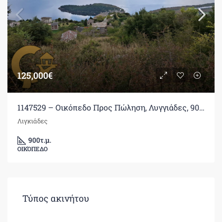
125,000€
1147529 – Οικόπεδο Προς Πώληση, Λυγγιάδες, 900 τ.μ., €125.000
Λιγκιάδες
900
τ.μ.
ΟΙΚΌΠΕΔΟ
Τύπος ακινήτου