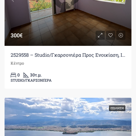
300€
2529558 – Studio/Γκαρσονιέρα Προς Ενοικίαση, Ιωάννινα, 30 τ.μ., €300
Κέντρο
0
30
τ.μ.
STUDIO/ΓΚΑΡΣΟΝΙΈΡΑ
ΠΏΛΗΣΗ