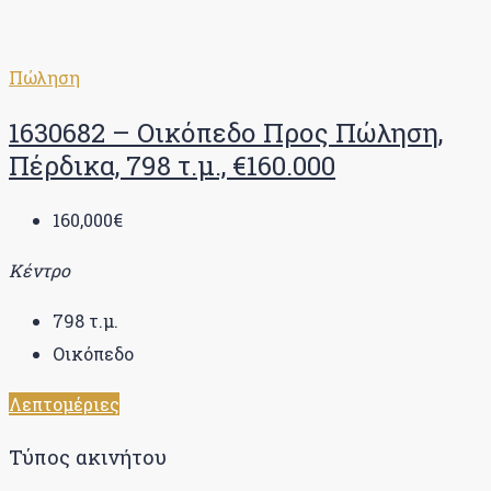
Πώληση
1630682 – Οικόπεδο Προς Πώληση,
Πέρδικα, 798 τ.μ., €160.000
160,000€
Κέντρο
798
τ.μ.
Οικόπεδο
Λεπτομέριες
Τύπος ακινήτου