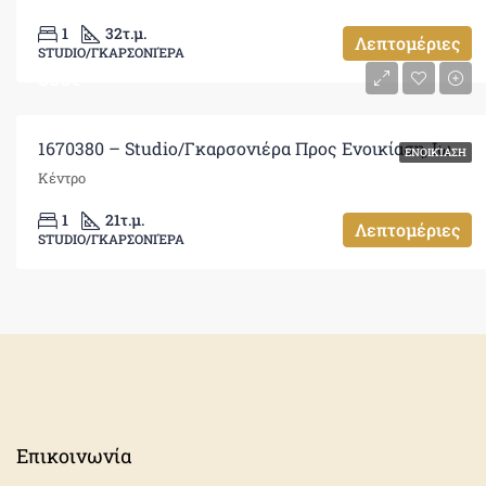
1
32
τ.μ.
Λεπτομέριες
STUDIO/ΓΚΑΡΣΟΝΙΈΡΑ
330€
1670380 – Studio/Γκαρσονιέρα Προς Ενοικίαση, Ιωάννινα, 21 τ.μ., €330
ΕΝΟΙΚΊΑΣΗ
Κέντρο
1
21
τ.μ.
Λεπτομέριες
STUDIO/ΓΚΑΡΣΟΝΙΈΡΑ
Επικοινωνία