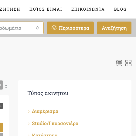
ΖΉΤΗΣΗ
ΠΟΊΟΣ ΕΊΜΑΙ
ΕΠΙΚΟΙΝΩΝΊΑ
BLOG
οδωμάτια
Περισσότερα
Αναζήτηση
Τύπος ακινήτου
, 32 τ.μ., €280
Η
Διαμέρισμα
Studio/Γκαρσονιέρα
Κατάστημα