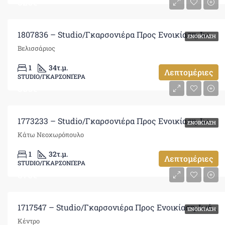
320€
1807836 – Studio/Γκαρσονιέρα Προς Ενοικίαση, Ιωάννινα, 34 τ.μ., €320
ΕΝΟΙΚΊΑΣΗ
Βελισσάριος
1
34
τ.μ.
Λεπτομέριες
STUDIO/ΓΚΑΡΣΟΝΙΈΡΑ
300€
1773233 – Studio/Γκαρσονιέρα Προς Ενοικίαση, Ιωάννινα, 32 τ.μ., €300
ΕΝΟΙΚΊΑΣΗ
Κάτω Νεοχωρόπουλο
1
32
τ.μ.
Λεπτομέριες
STUDIO/ΓΚΑΡΣΟΝΙΈΡΑ
370€
1717547 – Studio/Γκαρσονιέρα Προς Ενοικίαση, Ιωάννινα, 32 τ.μ., €370
ΕΝΟΙΚΊΑΣΗ
Κέντρο