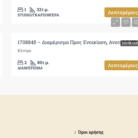
1
32
τ.μ.
Λεπτομέριες
STUDIO/ΓΚΑΡΣΟΝΙΈΡΑ
750€
1708845 
ΕΝΟΙΚΊΑΣ
Κέντρο
2
80
τ.μ.
Λεπτομέριες
ΔΙΑΜΈΡΙΣΜΑ
Όροι χρήσης