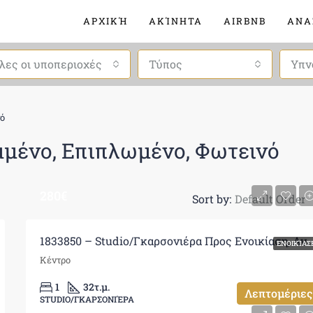
ΑΡΧΙΚΉ
ΑΚΊΝΗΤΑ
AIRBNB
ΑΝΑ
λες οι υποπεριοχές
Τύπος
Υπν
νό
μμένο, Επιπλωμένο, Φωτεινό
280€
Sort by:
Default Order
1833850 – Studio/Γκαρσονιέρα Προς Ενοικίαση, Ανατολή
ΕΝΟΙΚΊΑΣ
Κέντρο
1
32
τ.μ.
Λεπτομέριες
STUDIO/ΓΚΑΡΣΟΝΙΈΡΑ