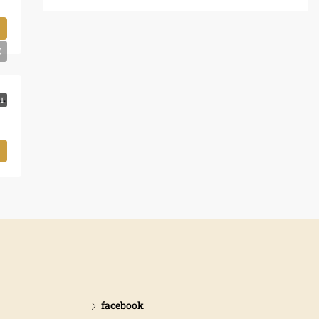
– Διαμέρισμα Προς Ενοικίαση, Ανατολή, 80 τ.μ., €750
Η
facebook