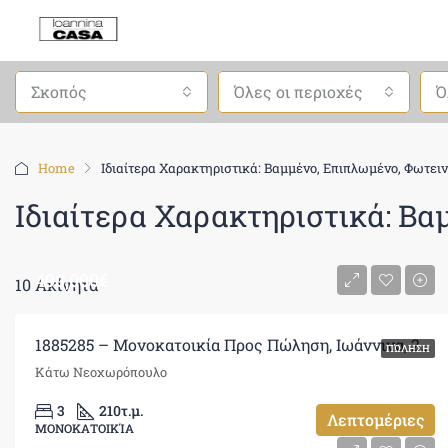
Σκοπός
Όλες οι περιοχές
Ό
Home
Ιδιαίτερα Χαρακτηριστικά: Βαμμένο, Επιπλωμένο, Φωτει
Ιδιαίτερα Χαρακτηριστικά: Βα
490,000€
10 Ακίνητα
1885285 – Μονοκατοικία Προς Πώληση, Ιωάννινα, 210 τ.μ., €490.000
ΠΏΛΗΣΗ
Κάτω Νεοχωρόπουλο
3
210
τ.μ.
Λεπτομέριες
ΜΟΝΟΚΑΤΟΙΚΊΑ