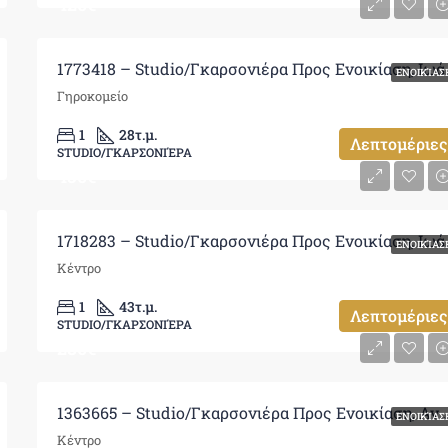
420€
1773418 – Studio
ΕΝΟΙΚΊΑΣ
Γηροκομείο
1
28
τ.μ.
Λεπτομέριες
STUDIO/ΓΚΑΡΣΟΝΙΈΡΑ
450€
1718283 – Studio
ΕΝΟΙΚΊΑΣ
Κέντρο
1
43
τ.μ.
Λεπτομέριες
STUDIO/ΓΚΑΡΣΟΝΙΈΡΑ
280€
1363665 – Studio/Γκαρσονιέρα Προς Ενοικίαση, Ανατολή
ΕΝΟΙΚΊΑΣ
Κέντρο