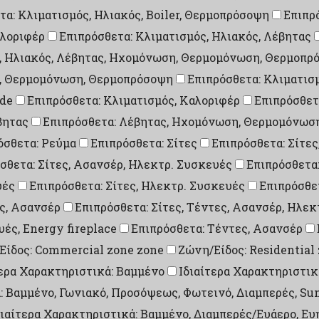
τα: Κλιματισμός, Ηλιακός, Boiler, Θερμοπρόσοψη
Επιπρ
αλοριφέρ
Επιπρόσθετα: Κλιματισμός, Ηλιακός, Λέβητας
ς, Ηλιακός, Λέβητας, Ηχομόνωση, Θερμομόνωση, Θερμοπρ
η, Θερμομόνωση, Θερμοπρόσοψη
Επιπρόσθετα: Κλιματισ
ade
Επιπρόσθετα: Κλιματισμός, Καλοριφέρ
Επιπρόσθετ
βητας
Επιπρόσθετα: Λέβητας, Ηχομόνωση, Θερμομόνωσ
όσθετα: Ρεύμα
Επιπρόσθετα: Σίτες
Επιπρόσθετα: Σίτες
σθετα: Σίτες, Ασανσέρ, Ηλεκτρ. Συσκευές
Επιπρόσθετα:
υές
Επιπρόσθετα: Σίτες, Ηλεκτρ. Συσκευές
Επιπρόσθετ
ες, Ασανσέρ
Επιπρόσθετα: Σίτες, Τέντες, Ασανσέρ, Ηλε
υές, Energy fireplace
Επιπρόσθετα: Τέντες, Ασανσέρ
Είδος: Commercial zone zone
Ζώνη/Είδος: Residential
τερα Χαρακτηριστικά: Βαμμένο
Ιδιαίτερα Χαρακτηριστικ
: Βαμμένο, Γωνιακό, Προσόψεως, Φωτεινό, Διαμπερές, Su
διαίτερα Χαρακτηριστικά: Βαμμένο, Διαμπερές/Ευάερο, Ευ