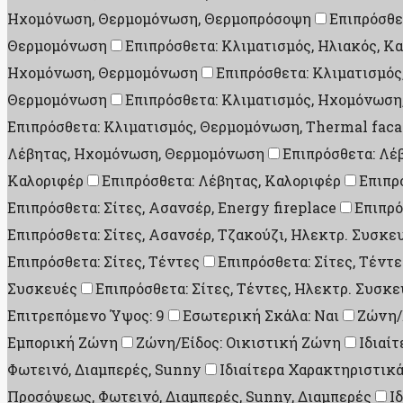
Ηχομόνωση, Θερμομόνωση, Θερμοπρόσοψη
Επιπρόσθε
Θερμομόνωση
Επιπρόσθετα: Κλιματισμός, Ηλιακός, Κ
Ηχομόνωση, Θερμομόνωση
Επιπρόσθετα: Κλιματισμό
Θερμομόνωση
Επιπρόσθετα: Κλιματισμός, Ηχομόνωσ
Επιπρόσθετα: Κλιματισμός, Θερμομόνωση, Thermal fac
Λέβητας, Ηχομόνωση, Θερμομόνωση
Επιπρόσθετα: Λέ
Καλοριφέρ
Επιπρόσθετα: Λέβητας, Καλοριφέρ
Επιπρ
Επιπρόσθετα: Σίτες, Ασανσέρ, Energy fireplace
Επιπρό
Επιπρόσθετα: Σίτες, Ασανσέρ, Τζακούζι, Ηλεκτρ. Συσκε
Επιπρόσθετα: Σίτες, Τέντες
Επιπρόσθετα: Σίτες, Τέντ
Συσκευές
Επιπρόσθετα: Σίτες, Τέντες, Ηλεκτρ. Συσκε
Επιτρεπόμενο Ύψος: 9
Εσωτερική Σκάλα: Ναι
Ζώνη/
Εμπορική Ζώνη
Ζώνη/Είδος: Οικιστική Ζώνη
Ιδιαί
Φωτεινό, Διαμπερές, Sunny
Ιδιαίτερα Χαρακτηριστικά
Προσόψεως, Φωτεινό, Διαμπερές, Sunny, Διαμπερές
Ι