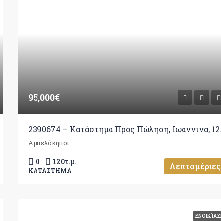
95,000€
2390674 – Κατά
Αμπελόκηποι
0
120
τ.μ.
Λεπτομέριες
ΚΑΤΆΣΤΗΜΑ
ΕΝΟΙΚΊΑΣ