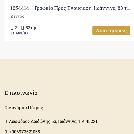
1654414 – Γραφείο Προς Ενοικίαση, Ιωάννινα, 83 τ.μ., €550
Κέντρο
3
83
τ.μ.
Λεπτομέριες
ΓΡΑΦΕΊΟ
Επικοινωνία
Οικονόμου Πέτρος
Λεωφόρος Δωδώνης 53, Ιωάννινα, ΤΚ 45221
+306973621055