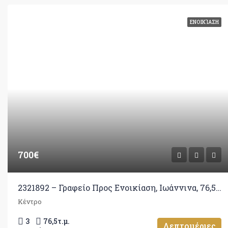
ΕΝΟΙΚΊΑΣΗ
700€
2321892 – Γραφείο Προς Ενοικίαση, Ιωάννινα, 76,50 τ.μ., €700
Κέντρο
3
76,5
τ.μ.
Λεπτομέριες