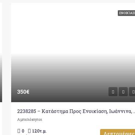
ΕΝΟΙΚΊΑΣ
350€
2238285 – Κατάστημα Προς Ενοικ
Αμπελόκηποι
0
120
τ.μ.
Λεπτομέριες