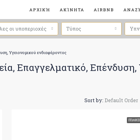
ΑΡΧΙΚΉ
ΑΚΊΝΗΤΑ
AIRBNB
ΑΝΑΖ
λες οι υποπεριοχές
Τύπος
Υπν
δυση, Υγειονομικού ενδιαφέροντος
εία, Επαγγελματικό, Επένδυση,
Sort by:
Default Order
ΠΏΛΗΣ