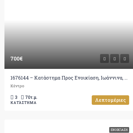
700€
1676144 – Κατάστημα Προς Ενοικίαση, Ιωάννινα, 70 τ.μ., €700
Κέντρο
3
70
τ.μ.
Λεπτομέριες
ΚΑΤΆΣΤΗΜΑ
ΕΝΟΙΚΊΑΣΗ