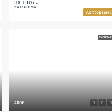
5
117
τ.μ.
ΚΑΤΆΣΤΗΜΑ
Λεπτομέριες
ΕΝΟΙΚΊΑΣ
400€