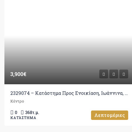
3,900€
2329074 – Κατάστημα Προς Ενοικίαση, Ιωάννινα, 368 τ.μ., €3.900
Κέντρο
0
368
τ.μ.
Λεπτομέριες
ΚΑΤΆΣΤΗΜΑ