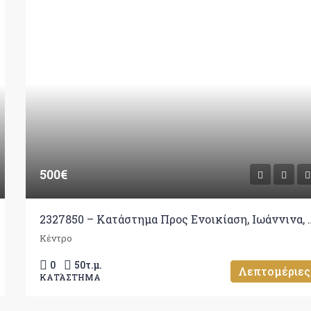
500€
2327850 – Κατάστημα Προς
Κέντρο
0
50
τ.μ.
Λεπτομέριες
ΚΑΤΆΣΤΗΜΑ