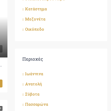
Κατάστημα
Μεζονέτα
Οικόπεδο
Περιοχές
στημα Προς Πώληση, Ιωάννινα, 120 τ.μ., €95.000
Ιωάννινα
Ανατολή
Σύβοτα
Πασσαρώνα
Η