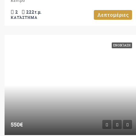
Κέντρο
2
222
τ.μ.
Λεπτομέριες
ΚΑΤΆΣΤΗΜΑ
ΕΝΟΙΚΊΑΣΗ
550€