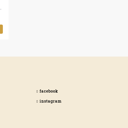
ίαση, Ιωάννινα, 40 τ.μ., €400
facebook
instagram