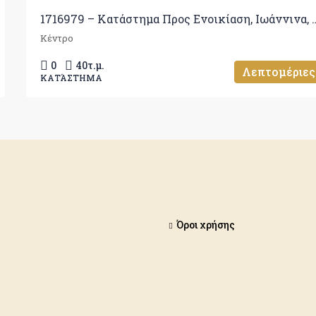
1716979 – Κατάστημα Προς Ενοικ
Κέντρο
0
40
τ.μ.
Λεπτομέριες
ΚΑΤΆΣΤΗΜΑ
Όροι χρήσης