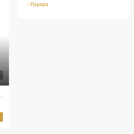
Πέραμα
 Ενοικίαση, Ιωάννινα, 50 τ.μ., €500