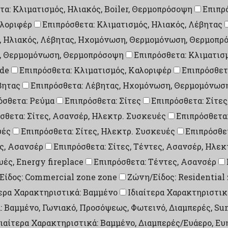
τα: Κλιματισμός, Ηλιακός, Boiler, Θερμοπρόσοψη
Επιπρ
αλοριφέρ
Επιπρόσθετα: Κλιματισμός, Ηλιακός, Λέβητας
ς, Ηλιακός, Λέβητας, Ηχομόνωση, Θερμομόνωση, Θερμοπρ
η, Θερμομόνωση, Θερμοπρόσοψη
Επιπρόσθετα: Κλιματισ
ade
Επιπρόσθετα: Κλιματισμός, Καλοριφέρ
Επιπρόσθετ
βητας
Επιπρόσθετα: Λέβητας, Ηχομόνωση, Θερμομόνωσ
όσθετα: Ρεύμα
Επιπρόσθετα: Σίτες
Επιπρόσθετα: Σίτες
σθετα: Σίτες, Ασανσέρ, Ηλεκτρ. Συσκευές
Επιπρόσθετα:
υές
Επιπρόσθετα: Σίτες, Ηλεκτρ. Συσκευές
Επιπρόσθετ
ες, Ασανσέρ
Επιπρόσθετα: Σίτες, Τέντες, Ασανσέρ, Ηλε
υές, Energy fireplace
Επιπρόσθετα: Τέντες, Ασανσέρ
Είδος: Commercial zone zone
Ζώνη/Είδος: Residential
τερα Χαρακτηριστικά: Βαμμένο
Ιδιαίτερα Χαρακτηριστικ
: Βαμμένο, Γωνιακό, Προσόψεως, Φωτεινό, Διαμπερές, Su
διαίτερα Χαρακτηριστικά: Βαμμένο, Διαμπερές/Ευάερο, Ευ