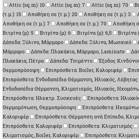
Attic (sq.m): 10
Attic (sq.m): 7
Attic (sq.m): 70
B
(τ.μ.): 15
Αποθήκη σε (τ.μ.): 20
Αποθήκη σε (τ.μ.): 3
Αποθήκη σε (τ.μ.): 7
Αποθήκη σε (τ.μ.): 70
Αποθήκη σε 
Βιτρίνα (μ): 5
Βιτρίνα (μ): 6
Βιτρίνα (μ): 6,5
Βιτρίνα (
Δάπεδα: Ξύλινα, Μάρμαρο
Δάπεδα: Ξύλινα, Μωσαικό
Μάρμαρο
Δάπεδα: Πλακάκια, Μάρμαρο, Laminate
Δάπ
Πλακάκια, Πέτρα
Δάπεδα: Τσιμέντο
Έξοδος Κινδύνου
Θερμοπρόσοψη
Επιπρόσθετα: Boiler, Καλοριφέρ
Επι
Επιπρόσθετα: Ενδοδαπέδια Θέρμανση, Ηλιακός, Λέβητας
Ενδοδαπέδια Θέρμανση, Κλιματισμός, Ηλιακός, Ηχομό
Επιπρόσθετα: Ηλεκτρ. Συσκευές
Επιπρόσθετα: Ηλιακός
Θερμομόνωση, Θερμοπρόσοψη
Επιπρόσθετα: Ηχομόνω
Καλοριφέρ
Επιπρόσθετα: Θέρμανση ανά Επίπεδο, Κλιμ
Επιπρόσθετα: Καλοριφέρ
Επιπρόσθετα: Κλιματισμός
Κλιματισμός, Boiler, Καλοριφέρ
Επιπρόσθετα: Κλιματι