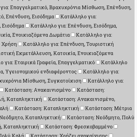
για: Επαγγελματικό, Βραχυχρόνια Μίσθωση, Επένδυση,
ό, Επένδυση, Εισόδημα
Κατάλληλο για:
, Εισόδημα
Κατάλληλο για: Επένδυση, Εισόδημα,
ικία, Ενοικιαζόμενα Δωμάτια
Κατάλληλο για:
ή Χρήση
Κατάλληλο για: Επένδυση, Τουριστική
ιστική Εκμετάλλευση, Κατοικία, Ενοικιαζόμενα
ο για: Εταιρικά Γραφεία, Επαγγελματικό
Κατάλληλο
ία, Υγειονομικού ενδιαφέροντος
Κατάλληλο για:
αχυχρόνια Μίσθωση, Συγκατοίκιση
Κατάλληλο για:
Κατάσταση: Ανακαινισμένο
Κατάσταση:
λή, Καταπληκτική
Κατάσταση: Ανακαινισμένο,
αλή
Κατάσταση: Καταπληκτική
Κατάσταση: Μέτρια
 Νεόδμητο, Καταπληκτική
Κατάσταση: Νεόδμητο, Πολύ
ή, Καταπληκτική
Κατάσταση: Φρεσκοβαμμένο
Πολύ Καλή
Κατάσταση: Χρήζει ανακαίνισης