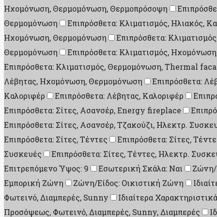
Ηχομόνωση, Θερμομόνωση, Θερμοπρόσοψη
Επιπρόσθε
Θερμομόνωση
Επιπρόσθετα: Κλιματισμός, Ηλιακός, Κ
Ηχομόνωση, Θερμομόνωση
Επιπρόσθετα: Κλιματισμό
Θερμομόνωση
Επιπρόσθετα: Κλιματισμός, Ηχομόνωσ
Επιπρόσθετα: Κλιματισμός, Θερμομόνωση, Thermal fac
Λέβητας, Ηχομόνωση, Θερμομόνωση
Επιπρόσθετα: Λέ
Καλοριφέρ
Επιπρόσθετα: Λέβητας, Καλοριφέρ
Επιπρ
Επιπρόσθετα: Σίτες, Ασανσέρ, Energy fireplace
Επιπρό
Επιπρόσθετα: Σίτες, Ασανσέρ, Τζακούζι, Ηλεκτρ. Συσκε
Επιπρόσθετα: Σίτες, Τέντες
Επιπρόσθετα: Σίτες, Τέντ
Συσκευές
Επιπρόσθετα: Σίτες, Τέντες, Ηλεκτρ. Συσκε
Επιτρεπόμενο Ύψος: 9
Εσωτερική Σκάλα: Ναι
Ζώνη/
Εμπορική Ζώνη
Ζώνη/Είδος: Οικιστική Ζώνη
Ιδιαί
Φωτεινό, Διαμπερές, Sunny
Ιδιαίτερα Χαρακτηριστικά
Προσόψεως, Φωτεινό, Διαμπερές, Sunny, Διαμπερές
Ι