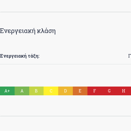
Ενεργειακή κλάση
Ενεργειακή τάξη:
Γ
A+
A
B
C
D
E
F
G
H