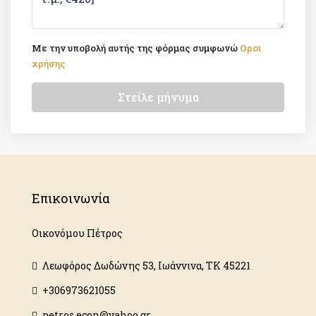
Με την υποβολή αυτής της φόρμας συμφωνώ
Οροι
χρήσης
Στείλε μήνυμα
Επικοινωνία
Οικονόμου Πέτρος
Λεωφόρος Δωδώνης 53, Ιωάννινα, ΤΚ 45221
+306973621055
petros.econ@yahoo.gr