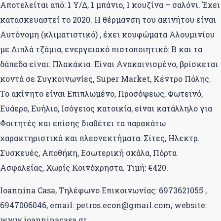
Αποτελείται από: 1 Υ/Δ, 1 μπάνιο, 1 κουζίνα – σαλόνι. Έχει
κατασκευαστεί το 2020. Η θέρμανση του ακινήτου είναι
Αυτόνομη (κλιματιστικό) , έχει κουφώματα Αλουμινίου
με Διπλά τζάμια, ενεργειακό πιστοποιητικό: Β και τα
δάπεδα είναι: Πλακάκια. Είναι Ανακαινισμένο, βρίσκεται
κοντά σε Συγκοινωνίες, Super Market, Κέντρο Πόλης.
Το ακίνητο είναι Επιπλωμένο, Προσόψεως, Φωτεινό,
Ευάερο, Ευήλιο, Ισόγειος κατοικία, είναι κατάλληλο για
Φοιτητές και επίσης διαθέτει τα παρακάτω
χαρακτηριστικά και πλεονεκτήματα: Σίτες, Ηλεκτρ.
Συσκευές, Αποθήκη, Εσωτερική σκάλα, Πόρτα
Ασφαλείας, Χωρίς Κοινόχρηστα. Τιμή: €420.
Ioannina Casa, Τηλέφωνο Επικοινωνίας: 6973621055 ,
6947006046, email: petros.econ@gmail.com, website:
www.ioanninacasa.gr