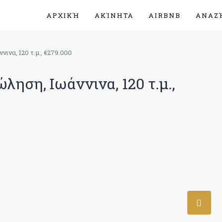
ΑΡΧΙΚΉ
ΑΚΊΝΗΤΑ
AIRBNB
ΑΝΑΖ
ινα, 120 τ.μ., €279.000
ηση, Ιωάννινα, 120 τ.μ.,