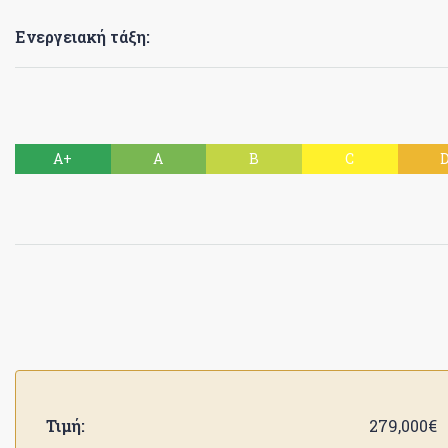
Ενεργειακή τάξη:
A+
A
B
C
Τιμή:
279,000€