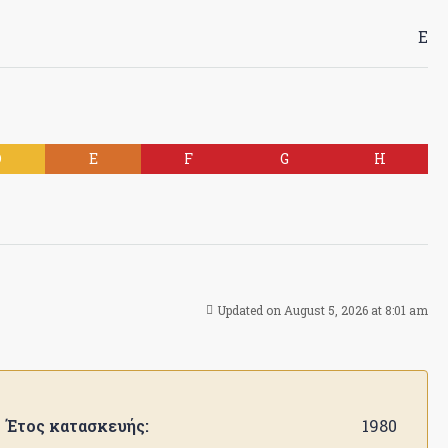
Ε
D
E
F
G
H
Updated on August 5, 2026 at 8:01 am
Έτος κατασκευής:
1980