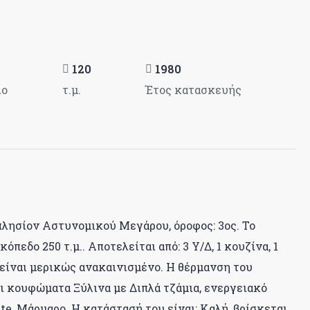
120
1980
ιο
τ.μ.
Έτος κατασκευής
λησίον Αστυνομικού Μεγάρου, όροφος: 3ος. Το
όπεδο 250 τ.μ.. Αποτελείται από: 3 Υ/Δ, 1 κουζίνα, 1
ι είναι μερικώς ανακαινισμένο. Η θέρμανση του
ει κουφώματα Ξύλινα με Διπλά τζάμια, ενεργειακό
ate, Μάρμαρο. Η κατάστασή του είναι: Καλή, βρίσκεται