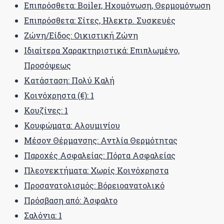
Επιπρόσθετα: Boiler, Ηχομόνωση, Θερμομόνωση
Επιπρόσθετα: Σίτες, Ηλεκτρ. Συσκευές
Ζώνη/Είδος: Οικιστική Ζώνη
Ιδιαίτερα Χαρακτηριστικά: Επιπλωμένο,
Προσόψεως
Κατάσταση: Πολύ Καλή
Κοινόχρηστα (€): 1
Κουζίνες: 1
Κουφώματα: Αλουμινίου
Μέσον Θέρμανσης: Αντλία Θερμότητας
Παροχές Ασφαλείας: Πόρτα Ασφαλείας
Πλεονεκτήματα: Χωρίς Κοινόχρηστα
Προσανατολισμός: Βόρειοανατολικό
Πρόσβαση από: Άσφαλτο
Σαλόνια: 1