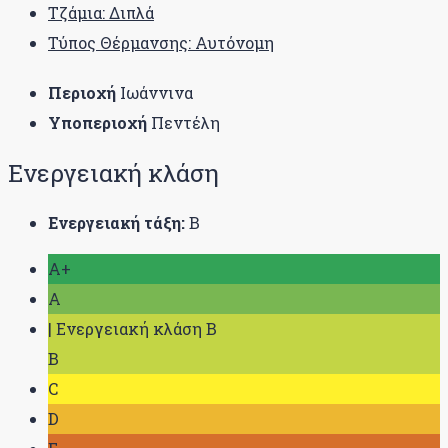
Τζάμια: Διπλά
Τύπος Θέρμανσης: Αυτόνομη
Περιοχή
Ιωάννινα
Υποπεριοχή
Πεντέλη
Ενεργειακή κλάση
Ενεργειακή τάξη:
B
A+
A
| Ενεργειακή κλάση B
B
C
D