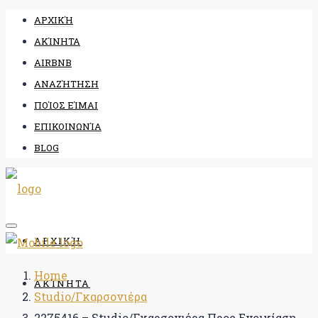
ΑΡΧΙΚΉ
ΑΚΊΝΗΤΑ
AIRBNB
ΑΝΑΖΉΤΗΣΗ
ΠΟΊΟΣ ΕΊΜΑΙ
ΕΠΙΚΟΙΝΩΝΊΑ
BLOG
ΑΡΧΙΚΉ
Home
ΑΚΊΝΗΤΑ
Studio/Γκαρσονιέρα
2275416 – Studio/Γκαρσονιέρα Προς Ενοικίαση,