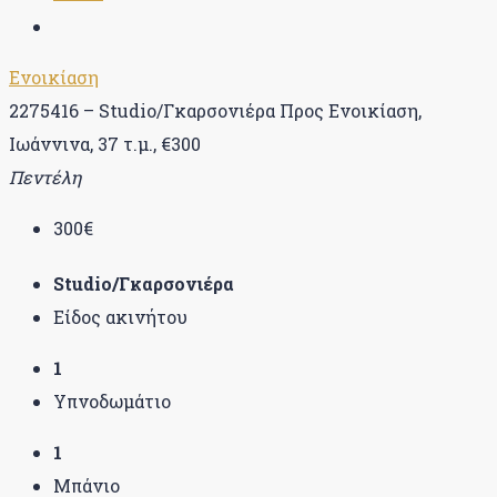
Ενοικίαση
2275416 – Studio/Γκαρσονιέρα Προς Ενοικίαση,
Ιωάννινα, 37 τ.μ., €300
Πεντέλη
300€
Studio/Γκαρσονιέρα
Είδος ακινήτου
1
Υπνοδωμάτιο
1
Μπάνιο