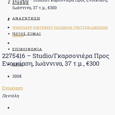
AIRBNB
Ιωάννινα, 37 τ.μ., €300
ΑΝΑΖΉΤΗΣΗ
WHATSAPP
PINTEREST
FACEBOOK
TWITTER
LINKEDIN
ΠΟΊΟΣ ΕΊΜΑΙ
EMAIL
ΕΠΙΚΟΙΝΩΝΊΑ
2275416 – Studio/Γκαρσονιέρα Προς
Ενοικίαση, Ιωάννινα, 37 τ.μ., €300
BLOG
300€
Ενοικίαση
Πεντέλη