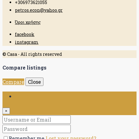
+306973621055
petros.econ@yahoo.gr
Όροι χρήσης
facebook
instagram
© Casa - All rights reserved
Compare listings
Compare
Close
Login
×
Remember me
Lost your password?