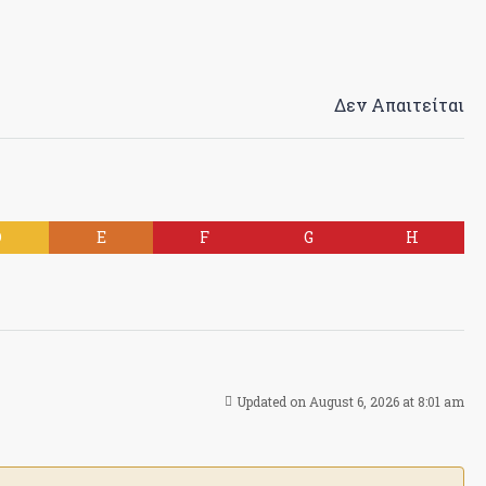
Δεν Απαιτείται
D
E
F
G
H
Updated on August 6, 2026 at 8:01 am