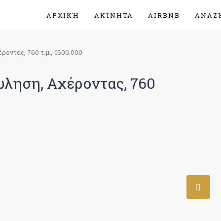
ΑΡΧΙΚΉ
ΑΚΊΝΗΤΑ
AIRBNB
ΑΝΑΖ
οντας, 760 τ.μ., €600.000
ώληση, Αχέροντας, 760