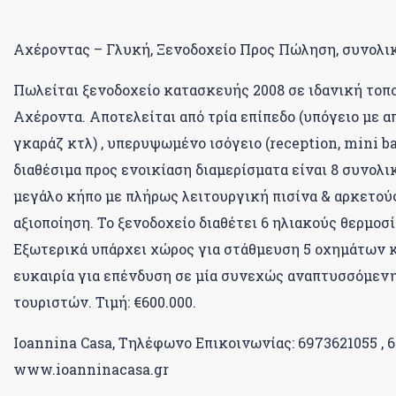
Αχέροντας – Γλυκή, Ξενοδοχείο Προς Πώληση, συνολικής
Πωλείται ξενοδοχείο κατασκευής 2008 σε ιδανική τοποθ
Αχέροντα. Αποτελείται από τρία επίπεδο (υπόγειο με 
γκαράζ κτλ) , υπερυψωμένο ισόγειο (reception, mini bar
διαθέσιμα προς ενοικίαση διαμερίσματα είναι 8 συνολικά
μεγάλο κήπο με πλήρως λειτουργική πισίνα & αρκετού
αξιοποίηση. Το ξενοδοχείο διαθέτει 6 ηλιακούς θερμοσ
Εξωτερικά υπάρχει χώρος για στάθμευση 5 οχημάτων κ
ευκαιρία για επένδυση σε μία συνεχώς αναπτυσσόμενη
τουριστών. Τιμή: €600.000.
Ioannina Casa, Τηλέφωνο Επικοινωνίας: 6973621055 , 
www.ioanninacasa.gr