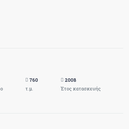
760
2008
ιο
τ.μ.
Έτος κατασκευής