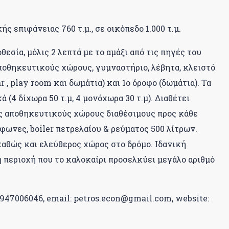
 επιφάνειας 760 τ.μ., σε οικόπεδο 1.000 τ.μ.
εσία, μόλις 2 λεπτά με το αμάξι από τις πηγές του
αποθηκευτικούς χώρους, γυμναστήριο, λέβητα, κλειστό
 , play room και δωμάτια) και 1ο όροφο (δωμάτια). Τα
 (4 δίχωρα 50 τ.μ, 4 μονόχωρα 30 τ.μ). Διαθέτει
ς αποθηκευτικούς χώρους διαθέσιμους προς κάθε
ίφωνες, boiler πετρελαίου & ρεύματος 500 λίτρων.
αθώς και ελεύθερος χώρος στο δρόμο. Ιδανική
 περιοχή που το καλοκαίρι προσελκύει μεγάλο αριθμό
6947006046, email: petros.econ@gmail.com, website: