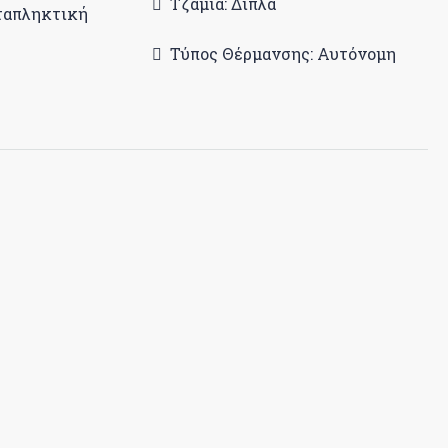
Τζάμια: Διπλά
ταπληκτική
Τύπος Θέρμανσης: Αυτόνομη