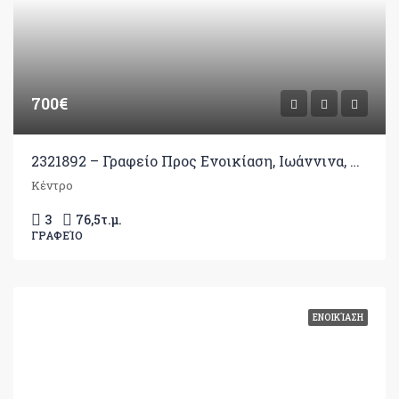
700€
2321892 – Γραφείο Προς Ενοικίαση, Ιωάννινα, 76,50 τ.μ., €700
Κέντρο
3
76,5
τ.μ.
ΓΡΑΦΕΊΟ
ΕΝΟΙΚΊΑΣΗ