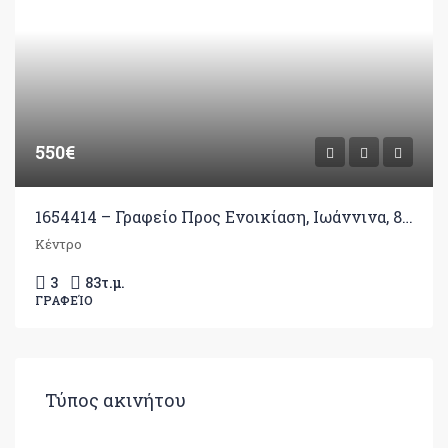
550€
1654414 – Γραφείο Προς Ενοικίαση, Ιωάννινα, 83 τ.μ., €550
Κέντρο
3
83
τ.μ.
ΓΡΑΦΕΊΟ
Τύπος ακινήτου