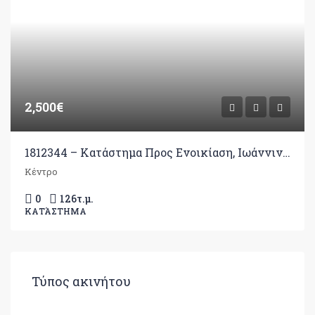
2,500€
1812344 – Κατάστημα Προς Ενοικίαση, Ιωάννινα, 126 τ.μ., €2.500
Κέντρο
0
126
τ.μ.
ΚΑΤΆΣΤΗΜΑ
Τύπος ακινήτου