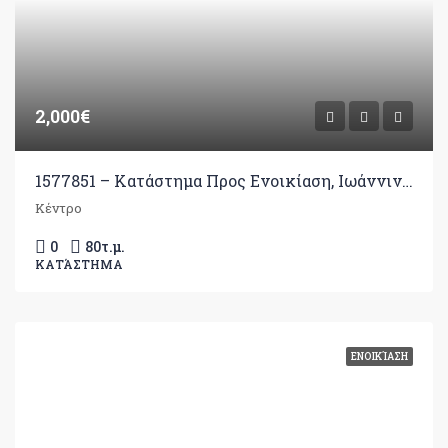
2,000€
1577851 – Κατάστημα Προς Ενοικίαση, Ιωάννινα, 80 τ.μ., €2.000
Κέντρο
0
80
τ.μ.
ΚΑΤΆΣΤΗΜΑ
ΕΝΟΙΚΊΑΣΗ