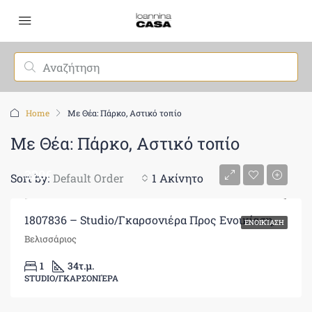
Home
Με Θέα: Πάρκο, Αστικό τοπίο
Με Θέα: Πάρκο, Αστικό τοπίο
320€
Sort by:
Default Order
1 Ακίνητο
1807836 – Studio/Γκαρσονιέρα Προς Ενοικίαση, Ιωάννινα, 34 τ.μ., €320
ΕΝΟΙΚΊΑΣΗ
Βελισσάριος
1
34
τ.μ.
STUDIO/ΓΚΑΡΣΟΝΙΈΡΑ