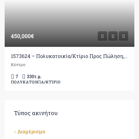
450,000€
1573624 – Πολυκατοικία/Κτίριο Προς Πώληση, Ανατολή, 330 τ.μ., €450.000
Κέντρο
7
330
τ.μ.
ΠΟΛΥΚΑΤΟΙΚΊΑ/ΚΤΊΡΙΟ
Τύπος ακινήτου
Διαμέρισμα