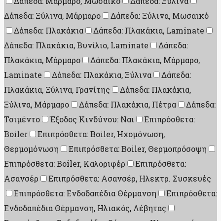
Δάπεδα: Μάρμαρο, Μωσαικό
Δάπεδα: Ξύλινα
Δάπεδα: Ξύλινα, Μάρμαρο
Δάπεδα: Ξύλινα, Μωσαικό
Δάπεδα: Πλακάκια
Δάπεδα: Πλακάκια, Laminate
Δάπεδα: Πλακάκια, Βυνίλιο, Laminate
Δάπεδα:
Πλακάκια, Μάρμαρο
Δάπεδα: Πλακάκια, Μάρμαρο,
Laminate
Δάπεδα: Πλακάκια, Ξύλινα
Δάπεδα:
Πλακάκια, Ξύλινα, Γρανίτης
Δάπεδα: Πλακάκια,
Ξύλινα, Μάρμαρο
Δάπεδα: Πλακάκια, Πέτρα
Δάπεδα:
Τσιμέντο
Έξοδος Κινδύνου: Ναι
Επιπρόσθετα:
Boiler
Επιπρόσθετα: Boiler, Ηχομόνωση,
Θερμομόνωση
Επιπρόσθετα: Boiler, Θερμοπρόσοψη
Επιπρόσθετα: Boiler, Καλοριφέρ
Επιπρόσθετα:
Ασανσέρ
Επιπρόσθετα: Ασανσέρ, Ηλεκτρ. Συσκευές
Επιπρόσθετα: Ενδοδαπέδια Θέρμανση
Επιπρόσθετα:
Ενδοδαπέδια Θέρμανση, Ηλιακός, Λέβητας