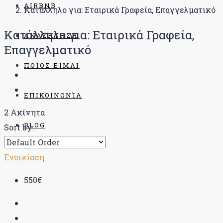
AIRBNB
Κατάλληλο για: Εταιρικά Γραφεία, Επαγγελματικό
Κατάλληλο για: Εταιρικά Γραφεία,
ΑΝΑΖΉΤΗΣΗ
Επαγγελματικό
ΠΟΊΟΣ ΕΊΜΑΙ
ΕΠΙΚΟΙΝΩΝΊΑ
2 Ακίνητα
BLOG
Sort by:
Ενοικίαση
550€