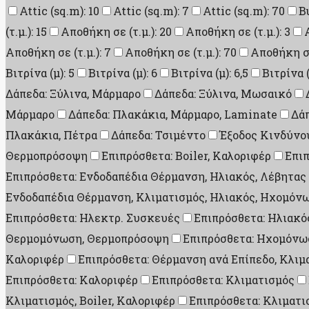
Attic (sq.m): 10
Attic (sq.m): 7
Attic (sq.m): 70
B
(τ.μ.): 15
Αποθήκη σε (τ.μ.): 20
Αποθήκη σε (τ.μ.): 3
Αποθήκη σε (τ.μ.): 7
Αποθήκη σε (τ.μ.): 70
Αποθήκη σε 
Βιτρίνα (μ): 5
Βιτρίνα (μ): 6
Βιτρίνα (μ): 6,5
Βιτρίνα (
Δάπεδα: Ξύλινα, Μάρμαρο
Δάπεδα: Ξύλινα, Μωσαικό
Μάρμαρο
Δάπεδα: Πλακάκια, Μάρμαρο, Laminate
Δάπ
Πλακάκια, Πέτρα
Δάπεδα: Τσιμέντο
Έξοδος Κινδύνου
Θερμοπρόσοψη
Επιπρόσθετα: Boiler, Καλοριφέρ
Επι
Επιπρόσθετα: Ενδοδαπέδια Θέρμανση, Ηλιακός, Λέβητας
Ενδοδαπέδια Θέρμανση, Κλιματισμός, Ηλιακός, Ηχομό
Επιπρόσθετα: Ηλεκτρ. Συσκευές
Επιπρόσθετα: Ηλιακός
Θερμομόνωση, Θερμοπρόσοψη
Επιπρόσθετα: Ηχομόνω
Καλοριφέρ
Επιπρόσθετα: Θέρμανση ανά Επίπεδο, Κλιμ
Επιπρόσθετα: Καλοριφέρ
Επιπρόσθετα: Κλιματισμός
Κλιματισμός, Boiler, Καλοριφέρ
Επιπρόσθετα: Κλιματι