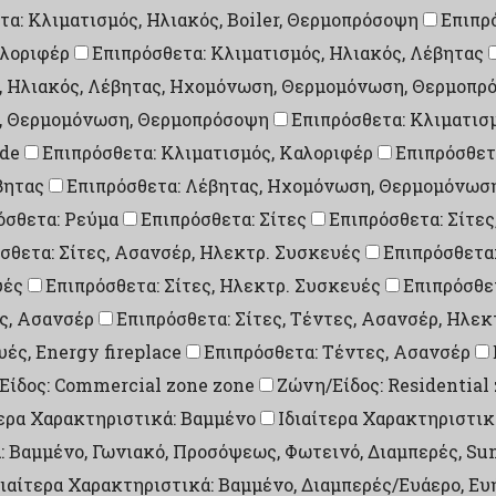
τα: Κλιματισμός, Ηλιακός, Boiler, Θερμοπρόσοψη
Επιπρ
αλοριφέρ
Επιπρόσθετα: Κλιματισμός, Ηλιακός, Λέβητας
ς, Ηλιακός, Λέβητας, Ηχομόνωση, Θερμομόνωση, Θερμοπρ
η, Θερμομόνωση, Θερμοπρόσοψη
Επιπρόσθετα: Κλιματισ
ade
Επιπρόσθετα: Κλιματισμός, Καλοριφέρ
Επιπρόσθετ
βητας
Επιπρόσθετα: Λέβητας, Ηχομόνωση, Θερμομόνωσ
όσθετα: Ρεύμα
Επιπρόσθετα: Σίτες
Επιπρόσθετα: Σίτες
σθετα: Σίτες, Ασανσέρ, Ηλεκτρ. Συσκευές
Επιπρόσθετα:
υές
Επιπρόσθετα: Σίτες, Ηλεκτρ. Συσκευές
Επιπρόσθετ
ες, Ασανσέρ
Επιπρόσθετα: Σίτες, Τέντες, Ασανσέρ, Ηλε
υές, Energy fireplace
Επιπρόσθετα: Τέντες, Ασανσέρ
Είδος: Commercial zone zone
Ζώνη/Είδος: Residential
τερα Χαρακτηριστικά: Βαμμένο
Ιδιαίτερα Χαρακτηριστικ
: Βαμμένο, Γωνιακό, Προσόψεως, Φωτεινό, Διαμπερές, Su
διαίτερα Χαρακτηριστικά: Βαμμένο, Διαμπερές/Ευάερο, Ευ