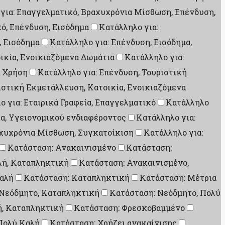
για: Επαγγελματικό, Βραχυχρόνια Μίσθωση, Επένδυση,
ό, Επένδυση, Εισόδημα
Κατάλληλο για:
, Εισόδημα
Κατάλληλο για: Επένδυση, Εισόδημα,
ικία, Ενοικιαζόμενα Δωμάτια
Κατάλληλο για:
ή Χρήση
Κατάλληλο για: Επένδυση, Τουριστική
ιστική Εκμετάλλευση, Κατοικία, Ενοικιαζόμενα
ο για: Εταιρικά Γραφεία, Επαγγελματικό
Κατάλληλο
ία, Υγειονομικού ενδιαφέροντος
Κατάλληλο για:
αχυχρόνια Μίσθωση, Συγκατοίκιση
Κατάλληλο για:
Κατάσταση: Ανακαινισμένο
Κατάσταση:
λή, Καταπληκτική
Κατάσταση: Ανακαινισμένο,
αλή
Κατάσταση: Καταπληκτική
Κατάσταση: Μέτρια
 Νεόδμητο, Καταπληκτική
Κατάσταση: Νεόδμητο, Πολύ
ή, Καταπληκτική
Κατάσταση: Φρεσκοβαμμένο
Πολύ Καλή
Κατάσταση: Χρήζει ανακαίνισης