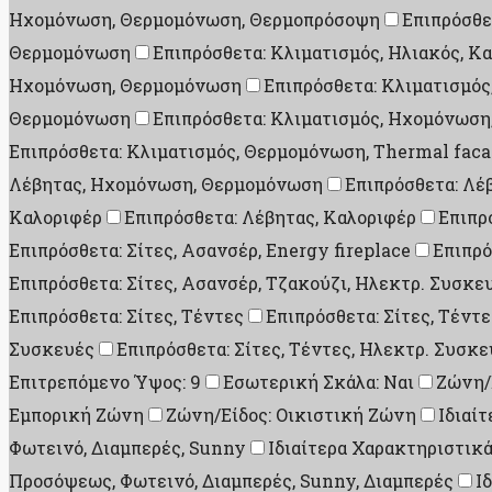
Ηχομόνωση, Θερμομόνωση, Θερμοπρόσοψη
Επιπρόσθε
Θερμομόνωση
Επιπρόσθετα: Κλιματισμός, Ηλιακός, Κ
Ηχομόνωση, Θερμομόνωση
Επιπρόσθετα: Κλιματισμό
Θερμομόνωση
Επιπρόσθετα: Κλιματισμός, Ηχομόνωσ
Επιπρόσθετα: Κλιματισμός, Θερμομόνωση, Thermal fac
Λέβητας, Ηχομόνωση, Θερμομόνωση
Επιπρόσθετα: Λέ
Καλοριφέρ
Επιπρόσθετα: Λέβητας, Καλοριφέρ
Επιπρ
Επιπρόσθετα: Σίτες, Ασανσέρ, Energy fireplace
Επιπρό
Επιπρόσθετα: Σίτες, Ασανσέρ, Τζακούζι, Ηλεκτρ. Συσκε
Επιπρόσθετα: Σίτες, Τέντες
Επιπρόσθετα: Σίτες, Τέντ
Συσκευές
Επιπρόσθετα: Σίτες, Τέντες, Ηλεκτρ. Συσκε
Επιτρεπόμενο Ύψος: 9
Εσωτερική Σκάλα: Ναι
Ζώνη/
Εμπορική Ζώνη
Ζώνη/Είδος: Οικιστική Ζώνη
Ιδιαί
Φωτεινό, Διαμπερές, Sunny
Ιδιαίτερα Χαρακτηριστικά
Προσόψεως, Φωτεινό, Διαμπερές, Sunny, Διαμπερές
Ι