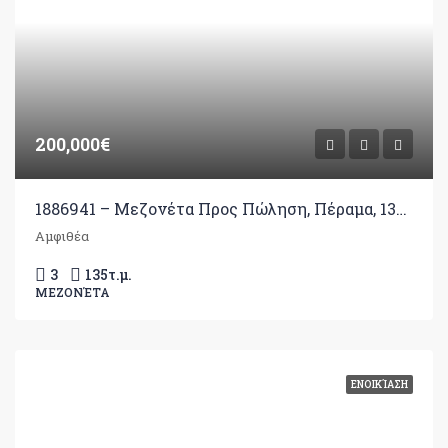
200,000€
1886941 – Μεζονέτα Προς Πώληση, Πέραμα, 135 τ.μ., €200.000
Αμφιθέα
3
135
τ.μ.
ΜΕΖΟΝΈΤΑ
ΕΝΟΙΚΊΑΣΗ