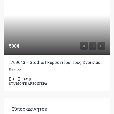
500€
1709643 – Studio/Γκαρσονιέρα Προς Ενοικίαση, Ιωάννινα, 34 τ.μ., €500
Κέντρο
1
34
τ.μ.
STUDIO/ΓΚΑΡΣΟΝΙΈΡΑ
Τύπος ακινήτου