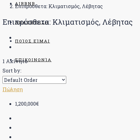
AIRBNB
Επιπρόσθετα: Κλιματισμός, Λέβητας
Επιπρόσθετα: Κλιματισμός, Λέβητας
ΑΝΑΖΉΤΗΣΗ
ΠΟΊΟΣ ΕΊΜΑΙ
ΕΠΙΚΟΙΝΩΝΊΑ
1 Ακίνητο
Sort by:
BLOG
Πώληση
1,200,000€