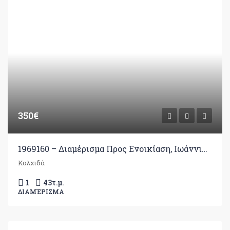
350€
1969160 – Διαμέρισμα Προς Ενοικίαση, Ιωάννινα, 43 τ.μ., €350
Κολχιδά
1
43
τ.μ.
ΔΙΑΜΈΡΙΣΜΑ