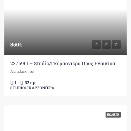
350€
2276901 – Studio/Γκαρσονιέρα Προς Ενοικίαση, Ιωάννινα, 32 τ.μ., €350
Αμπελόκηποι
1
32
τ.μ.
STUDIO/ΓΚΑΡΣΟΝΙΈΡΑ
ΠΏΛΗΣΗ