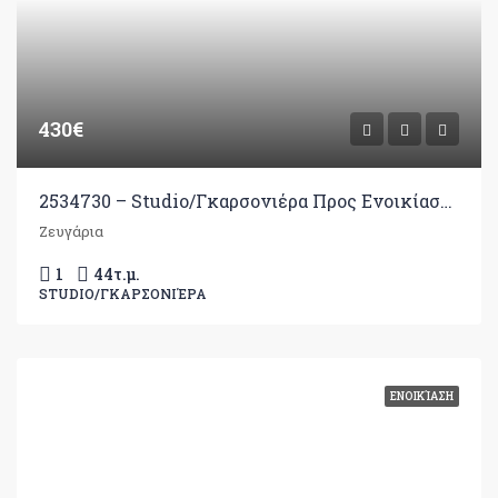
430€
2534730 – Studio/Γκαρσονιέρα Προς Ενοικίαση, Ιωάννινα, 44 τ.μ., €430
Ζευγάρια
1
44
τ.μ.
STUDIO/ΓΚΑΡΣΟΝΙΈΡΑ
ΕΝΟΙΚΊΑΣΗ