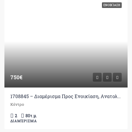
ΕΝΟΙΚΊΑΣΗ
750€
1708845 – Διαμέρισμα Προς Ενοικίαση, Ανατολή, 80 τ.μ., €750
Κέντρο
2
80
τ.μ.
ΔΙΑΜΈΡΙΣΜΑ