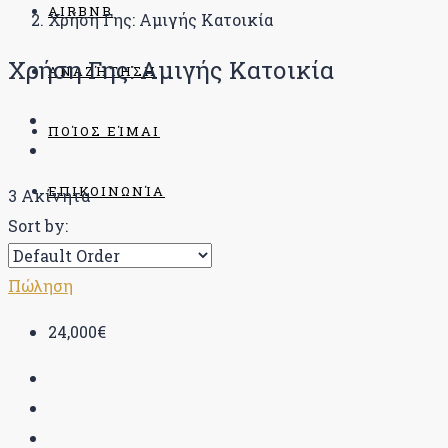
AIRBNB
Χρήση Γης: Αμιγής Κατοικία
Χρήση Γης: Αμιγής Κατοικία
ΑΝΑΖΉΤΗΣΗ
ΠΟΊΟΣ ΕΊΜΑΙ
ΕΠΙΚΟΙΝΩΝΊΑ
3 Ακίνητα
Sort by:
BLOG
Πώληση
24,000€