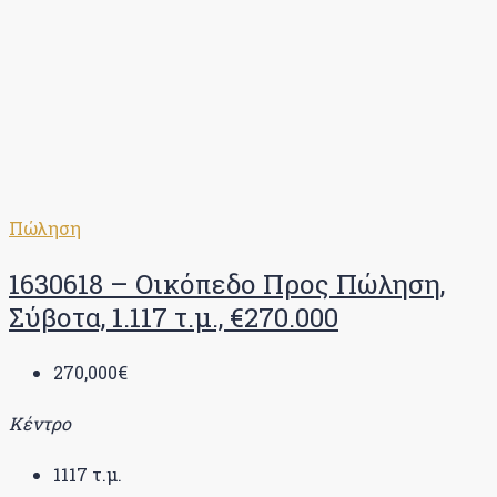
Πώληση
1630618 – Οικόπεδο Προς Πώληση,
Σύβοτα, 1.117 τ.μ., €270.000
270,000€
Κέντρο
1117
τ.μ.