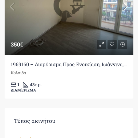
350€
1969160 – Διαμέρισμα Προς Ενοικίαση, Ιωάννινα, 43 τ.μ., €350
Κολχιδά
1
43
τ.μ.
ΔΙΑΜΈΡΙΣΜΑ
Τύπος ακινήτου