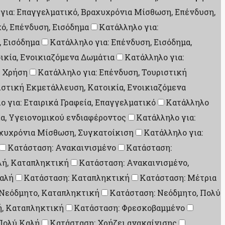
για: Επαγγελματικό, Βραχυχρόνια Μίσθωση, Επένδυση,
ό, Επένδυση, Εισόδημα
Κατάλληλο για:
, Εισόδημα
Κατάλληλο για: Επένδυση, Εισόδημα,
ικία, Ενοικιαζόμενα Δωμάτια
Κατάλληλο για:
ή Χρήση
Κατάλληλο για: Επένδυση, Τουριστική
ιστική Εκμετάλλευση, Κατοικία, Ενοικιαζόμενα
ο για: Εταιρικά Γραφεία, Επαγγελματικό
Κατάλληλο
ία, Υγειονομικού ενδιαφέροντος
Κατάλληλο για:
αχυχρόνια Μίσθωση, Συγκατοίκιση
Κατάλληλο για:
Κατάσταση: Ανακαινισμένο
Κατάσταση:
λή, Καταπληκτική
Κατάσταση: Ανακαινισμένο,
αλή
Κατάσταση: Καταπληκτική
Κατάσταση: Μέτρια
 Νεόδμητο, Καταπληκτική
Κατάσταση: Νεόδμητο, Πολύ
ή, Καταπληκτική
Κατάσταση: Φρεσκοβαμμένο
Πολύ Καλή
Κατάσταση: Χρήζει ανακαίνισης