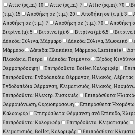
Attic (sq.m): 10
Attic (sq.m): 7
Attic (sq.m): 70
B
(τ.μ.): 15
Αποθήκη σε (τ.μ.): 20
Αποθήκη σε (τ.μ.): 3
Αποθήκη σε (τ.μ.): 7
Αποθήκη σε (τ.μ.): 70
Αποθήκη σε 
Βιτρίνα (μ): 5
Βιτρίνα (μ): 6
Βιτρίνα (μ): 6,5
Βιτρίνα (
Δάπεδα: Ξύλινα, Μάρμαρο
Δάπεδα: Ξύλινα, Μωσαικό
Μάρμαρο
Δάπεδα: Πλακάκια, Μάρμαρο, Laminate
Δάπ
Πλακάκια, Πέτρα
Δάπεδα: Τσιμέντο
Έξοδος Κινδύνου
Θερμοπρόσοψη
Επιπρόσθετα: Boiler, Καλοριφέρ
Επι
Επιπρόσθετα: Ενδοδαπέδια Θέρμανση, Ηλιακός, Λέβητας
Ενδοδαπέδια Θέρμανση, Κλιματισμός, Ηλιακός, Ηχομό
Επιπρόσθετα: Ηλεκτρ. Συσκευές
Επιπρόσθετα: Ηλιακός
Θερμομόνωση, Θερμοπρόσοψη
Επιπρόσθετα: Ηχομόνω
Καλοριφέρ
Επιπρόσθετα: Θέρμανση ανά Επίπεδο, Κλιμ
Επιπρόσθετα: Καλοριφέρ
Επιπρόσθετα: Κλιματισμός
Κλιματισμός, Boiler, Καλοριφέρ
Επιπρόσθετα: Κλιματι