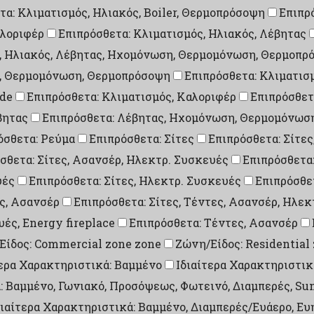
τα: Κλιματισμός, Ηλιακός, Boiler, Θερμοπρόσοψη
Επιπρ
αλοριφέρ
Επιπρόσθετα: Κλιματισμός, Ηλιακός, Λέβητας
ς, Ηλιακός, Λέβητας, Ηχομόνωση, Θερμομόνωση, Θερμοπρ
η, Θερμομόνωση, Θερμοπρόσοψη
Επιπρόσθετα: Κλιματισ
ade
Επιπρόσθετα: Κλιματισμός, Καλοριφέρ
Επιπρόσθετ
βητας
Επιπρόσθετα: Λέβητας, Ηχομόνωση, Θερμομόνωσ
όσθετα: Ρεύμα
Επιπρόσθετα: Σίτες
Επιπρόσθετα: Σίτες
σθετα: Σίτες, Ασανσέρ, Ηλεκτρ. Συσκευές
Επιπρόσθετα:
υές
Επιπρόσθετα: Σίτες, Ηλεκτρ. Συσκευές
Επιπρόσθετ
ες, Ασανσέρ
Επιπρόσθετα: Σίτες, Τέντες, Ασανσέρ, Ηλε
υές, Energy fireplace
Επιπρόσθετα: Τέντες, Ασανσέρ
Είδος: Commercial zone zone
Ζώνη/Είδος: Residential
τερα Χαρακτηριστικά: Βαμμένο
Ιδιαίτερα Χαρακτηριστικ
: Βαμμένο, Γωνιακό, Προσόψεως, Φωτεινό, Διαμπερές, Su
διαίτερα Χαρακτηριστικά: Βαμμένο, Διαμπερές/Ευάερο, Ευ