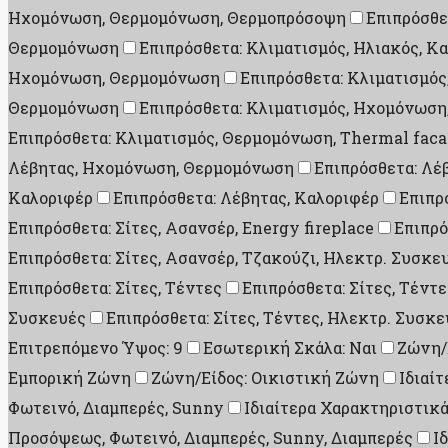
Ηχομόνωση, Θερμομόνωση, Θερμοπρόσοψη
Επιπρόσθε
Θερμομόνωση
Επιπρόσθετα: Κλιματισμός, Ηλιακός, Κ
Ηχομόνωση, Θερμομόνωση
Επιπρόσθετα: Κλιματισμό
Θερμομόνωση
Επιπρόσθετα: Κλιματισμός, Ηχομόνωσ
Επιπρόσθετα: Κλιματισμός, Θερμομόνωση, Thermal fac
Λέβητας, Ηχομόνωση, Θερμομόνωση
Επιπρόσθετα: Λέ
Καλοριφέρ
Επιπρόσθετα: Λέβητας, Καλοριφέρ
Επιπρ
Επιπρόσθετα: Σίτες, Ασανσέρ, Energy fireplace
Επιπρό
Επιπρόσθετα: Σίτες, Ασανσέρ, Τζακούζι, Ηλεκτρ. Συσκε
Επιπρόσθετα: Σίτες, Τέντες
Επιπρόσθετα: Σίτες, Τέντ
Συσκευές
Επιπρόσθετα: Σίτες, Τέντες, Ηλεκτρ. Συσκε
Επιτρεπόμενο Ύψος: 9
Εσωτερική Σκάλα: Ναι
Ζώνη/
Εμπορική Ζώνη
Ζώνη/Είδος: Οικιστική Ζώνη
Ιδιαί
Φωτεινό, Διαμπερές, Sunny
Ιδιαίτερα Χαρακτηριστικά
Προσόψεως, Φωτεινό, Διαμπερές, Sunny, Διαμπερές
Ι