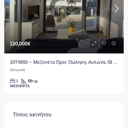
120,000€
2079850 – Μεζονέτα Προς Πώληση, Αυλώνα, 58 τ.μ., €120.000
Οκτωνιά
1
58
τ.μ.
ΜΕΖΟΝΈΤΑ
Τύπος ακινήτου