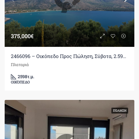
375,000€
2466096 – Οικόπεδο Προς Πώληση, Σύβοτα, 2.598 τ.μ., €375.000
Πλαταριά
2598
τ.μ.
ΟΙΚΌΠΕΔΟ
ΠΏΛΗΣΗ